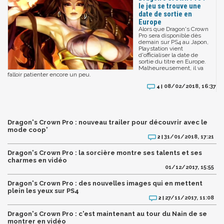
le jeu se trouve une
date de sortie en
Europe
Alors que Dragon's Crown
Pro sera disponible dès
demain sur PS4 au Japon,
Playstation vient
d'officialiser la date de
sortie du titre en Europe.
Malheureusement, il va
falloir patienter encore un peu.
08/02/2018, 16:37
4 |
Dragon's Crown Pro : nouveau trailer pour découvrir avec le
mode coop'
31/01/2018, 17:21
2 |
Dragon's Crown Pro : la sorcière montre ses talents et ses
charmes en vidéo
01/12/2017, 15:55
Dragon's Crown Pro : des nouvelles images qui en mettent
plein les yeux sur PS4
27/11/2017, 11:08
2 |
Dragon's Crown Pro : c'est maintenant au tour du Nain de se
montrer en vidéo