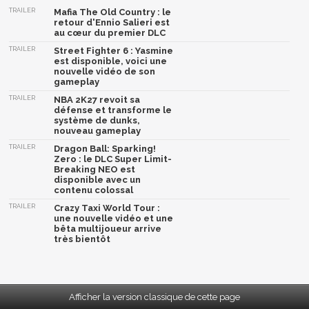
TRAILER
Mafia The Old Country : le
retour d'Ennio Salieri est
au cœur du premier DLC
TRAILER
Street Fighter 6 : Yasmine
est disponible, voici une
nouvelle vidéo de son
gameplay
TRAILER
NBA 2K27 revoit sa
défense et transforme le
système de dunks,
nouveau gameplay
TRAILER
Dragon Ball: Sparking!
Zero : le DLC Super Limit-
Breaking NEO est
disponible avec un
contenu colossal
TRAILER
Crazy Taxi World Tour :
une nouvelle vidéo et une
bêta multijoueur arrive
très bientôt
Afficher la version classique de cette page