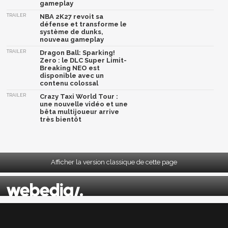
gameplay
TRAILER
NBA 2K27 revoit sa
défense et transforme le
système de dunks,
nouveau gameplay
TRAILER
Dragon Ball: Sparking!
Zero : le DLC Super Limit-
Breaking NEO est
disponible avec un
contenu colossal
TRAILER
Crazy Taxi World Tour :
une nouvelle vidéo et une
bêta multijoueur arrive
très bientôt
Afficher la version classique de cette page
Mentions légales
|
CGU
|
CGV
|
Politique données personnelles
|
Cookies
|
Préférences cookies
|
Contacts