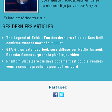
Journaliste / Rédacteur en Chef
le
mercredi 31 janvier 2018, 17:21
Suivre ce rédacteur sur
SES DERNIERS ARTICLES
The Legend of Zelda : l'un des derniers rôles de Sam Neill
confirmé avant sa mort début juillet
GTA 6 : un extended look sera diffusé sur Netflix fin août,
Rockstar Games surprend la planète jeu vidéo
Phantom Blade Zero : le développement est bouclé, rendez-
vous la semaine prochaine pour du très lourd
Partagez