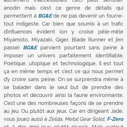
anodin mais c’est ce genre de détails qui
permettent à
BG&E
de ne pas devenir un fourre-
tout indigeste. Car bien que soumis à un trafic
d’influences évident (on y croise pêle-mêle
Miyamoto, Miyazaki, Giger, Blade Runner et j’en
passe)
BG&E
parvient pourtant sans peine à
imposer un univers parfaitement identifiable.
Poétique, utopique et technologique, il est tout
ça en même temps et c’est ce qui nous permet
d’y croire sans peine. On se surprendra même à
se balader dans le seul but de prendre des
photos et découvrir ainsi la faune environnante.
C’est une des nombreuses façons de se prendre
au jeu. Ou plutôt aux jeux. Car en dirigeant Jade,
vous jouez aussi à
Zelda
,
Metal Gear Solid
,
F-Zero
et à des mini-jeux plutôt réussis. Mais surtout