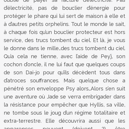
d’électricité, pas de bouclier d’énergie pour
protéger le phare qui lui sert de maison à elle et
à d’autres petits orphelins. Tout le monde le sait,
à chaque fois qu’un bouclier protecteur est hors
service, des trucs tombent du ciel. Et là, je vous
le donne dans le mille…des trucs tombent du ciel.
Qu’a cela ne tienne, avec l’aide de Pey’j, son
cochon d’oncle, il ne lui faut que quelques coups
de son Dai-jo pour qu’ils décèdent tous dans
d’atroces souffrances. Mais quelque chose a
pénétré son enveloppe Psy alors…Alors s’en suit
une aventure où Jade se verra embrigader dans
la résistance pour empêcher que Hyllis, sa ville,
ne tombe sous le joug d’un régime totalitaire et
extra-terrestre. Elle découvrira aussi que les
apparences peuvent (doivent ?) être