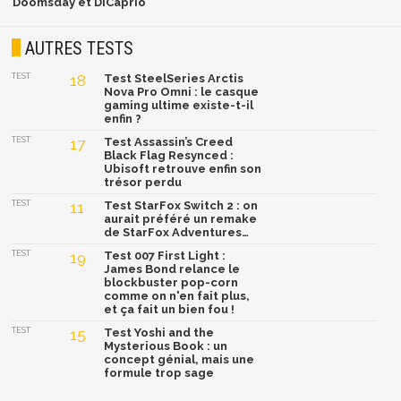
Doomsday et DiCaprio
AUTRES TESTS
TEST
18
Test SteelSeries Arctis
Nova Pro Omni : le casque
gaming ultime existe-t-il
enfin ?
TEST
17
Test Assassin’s Creed
Black Flag Resynced :
Ubisoft retrouve enfin son
trésor perdu
TEST
11
Test StarFox Switch 2 : on
aurait préféré un remake
de StarFox Adventures…
TEST
19
Test 007 First Light :
James Bond relance le
blockbuster pop-corn
comme on n'en fait plus,
et ça fait un bien fou !
TEST
15
Test Yoshi and the
Mysterious Book : un
concept génial, mais une
formule trop sage