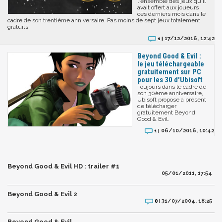
l'ensemble des jeux qu'il
avait offert aux joueurs
ces derniers mois dans le
cadre de son trentième anniversaire. Pas moins de sept jeux totalement
gratuits.
17/12/2016, 12:42
1 |
Beyond Good & Evil :
le jeu téléchargeable
gratuitement sur PC
pour les 30 d'Ubisoft
Toujours dans le cadre de
son 30ème anniversaire,
Ubisoft propose à présent
de télécharger
gratuitement Beyond
Good & Evil.
06/10/2016, 10:42
1 |
Beyond Good & Evil HD : trailer #1
05/01/2011, 17:54
Beyond Good & Evil 2
31/07/2004, 18:25
8 |
Beyond Good & Evil