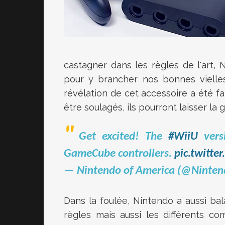
castagner dans les règles de l'art, 
pour y brancher nos bonnes vielle
révélation de cet accessoire a été fa
être soulagés, ils pourront laisser l
Get excited! The
#WiiU
vers
GameCube controllers.
pic.twitt
— Nintendo of America (@Ninte
Dans la foulée, Nintendo a aussi bala
règles mais aussi les différents c