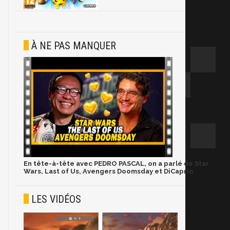
À NE PAS MANQUER
En tête-à-tête avec PEDRO PASCAL, on a parlé de Star
Wars, Last of Us, Avengers Doomsday et DiCaprio
LES VIDÉOS