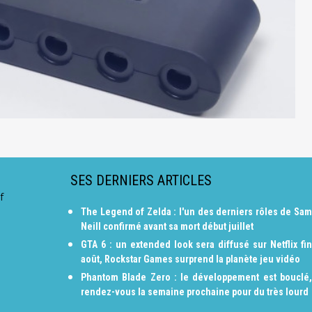
SES DERNIERS ARTICLES
f
The Legend of Zelda : l'un des derniers rôles de Sam
Neill confirmé avant sa mort début juillet
GTA 6 : un extended look sera diffusé sur Netflix fin
août, Rockstar Games surprend la planète jeu vidéo
Phantom Blade Zero : le développement est bouclé,
rendez-vous la semaine prochaine pour du très lourd