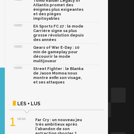
Tomb Raider Legacy of
Atlantis promet des
énigmes plus exigeantes
et des pièges
impitoyables
VIDÉO
EA Sports FC 27 : le mode
Carrière signe sa plus
grosse révolution depuis
des années
VIDÉO
Gears of War E-Day : 10
min de gameplay pour
découvrir le mode
multijoueur
VIDÉO
Street Fighter : le Blanka
de Jason Momoa nous
montre enfin son visage,
et ses attaques
LES + LUS
1
NEWS
Far Cry : un nouveau jeu
très ambitieux après
l'abandon de son
extraction shooter ?