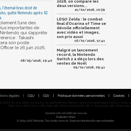
2026, on compare les
deux versions...
 l'éternal bras droit de
21/02/2026, 10:39
to, quitte Nintendo après 42
s
LEGO Zelda : le combat
blement l’une des
final d’Ocarina of Time se
 plus importantes de
dévoile officiellement
e Nintendo qui s’apprête
avec vidéo et images,
son prix aussi
évérence : Takashi
16/01/2026, 17:41
tera son poste
Officer le 26 juin 2026,
Malgré un lancement
record, la Nintendo
Switch 2 a déçu lors des
08/05/2026, 19:40
ventes de Noël
09/01/2026, 09:41
tions légales
|
CGU
|
CGV
|
Politique données personnelles
|
Cookies
|
alité du jeu vidéo sur toutes les plateformes. Sorties, previews, gameplay, trailers, tests, astu
Xbox One, Xbox One X, PS3, Xbox 360, Nintendo Switch, Wii U, Nintendo 3DS, Nintendo 2
Jeuxactu.com est édité par
Webedia
Réalisation Vitalyn
© 2004-2026 Webedia. Tous droits réservés. Reproduction interdite sans autorisation.