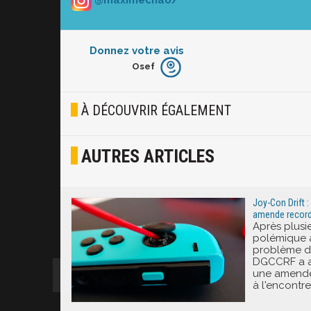
Donnez votre avis
Osef
Furieux
Blasé
À DÉCOUVRIR ÉGALEMENT
Osef
AUTRES ARTICLES
Joyeux
Excité
Joy-Con Drift 
amende record 
Après plusi
polémique 
problème de 
DGCCRF a a
une amende 
à l'encontr