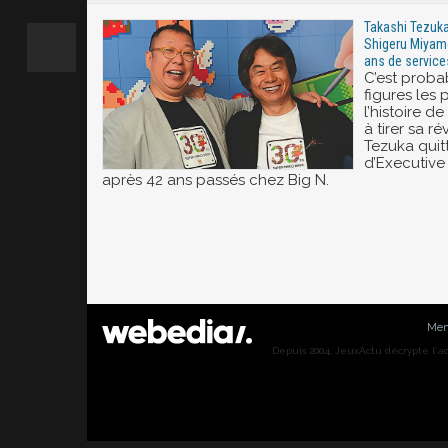
Takashi Tezuka,
Shigeru Miyamo
ans de service
C’est proba
figures les
l’histoire d
à tirer sa r
Tezuka quit
d’Executive 
après 42 ans passés chez Big N.
Men
Depuis 2004, JeuxActu décrypte l'actu