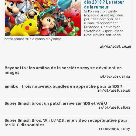
dès 2018 ? Le retour
de la rumeur
Si l'on en croit Emily
Rogers, qui est réputée
pour ses nombreuses
rumeurs concernant
Nintendo, une version
Switch de Super Smash
Bros. devrait sortir dès
cette année sur la console hybride.
23/02/2018, 10:29
Bayonetta : les amiibo de la sorcière sexy se dévoilent en
images
18/07/2017, 15:52
amiibo : trois nouveaux bundles en approche pour la 3DS ?
19/08/2016, 10:45
Super Smash bros : un patch arrive sur 3DS et Wii U
17/05/2016, 16:03
Super Smash Bros. Wii U/3DS : une vidéo récapitulative pour
les DLC disponibles
12/02/2016, 16:17