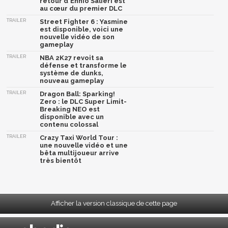
retour d'Ennio Salieri est
au cœur du premier DLC
TRAILER
Street Fighter 6 : Yasmine
est disponible, voici une
nouvelle vidéo de son
gameplay
TRAILER
NBA 2K27 revoit sa
défense et transforme le
système de dunks,
nouveau gameplay
TRAILER
Dragon Ball: Sparking!
Zero : le DLC Super Limit-
Breaking NEO est
disponible avec un
contenu colossal
TRAILER
Crazy Taxi World Tour :
une nouvelle vidéo et une
bêta multijoueur arrive
très bientôt
Afficher la version classique de cette page