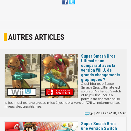
AUTRES ARTICLES
Super Smash Bros
Ultimate : un
comparatif avec la
version Wii U, de
grands changements
graphiques ?
C'est hier que Super
Smash Bros Ultimate est
sorti sur Nintendo Switch
et le jeu final nous a
permis de constater que
le jeu n'est qu'une grosse mise à jour de la version Wii U, notamment au
niveau des graphismes.
08/12/2018, 10:16
31 |
Super Smash Bros. :
une version Switch