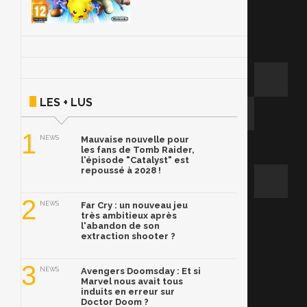
LES + LUS
1
NEWS
Mauvaise nouvelle pour
les fans de Tomb Raider,
l'épisode "Catalyst" est
repoussé à 2028 !
2
NEWS
Far Cry : un nouveau jeu
très ambitieux après
l'abandon de son
extraction shooter ?
3
NEWS
Avengers Doomsday : Et si
Marvel nous avait tous
induits en erreur sur
Doctor Doom ?