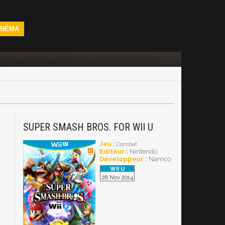
INÉMA
SUPER SMASH BROS. FOR WII U
Jeu :
Combat
Editeur :
Nintendo
Développeur :
Namco
28 Nov 2014