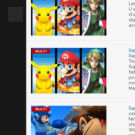
Le
U e
d'
st
acc
Sup
Sup
Tou
Su
fai
po
no
Ma
Sup
con
Ni
d'
Wi