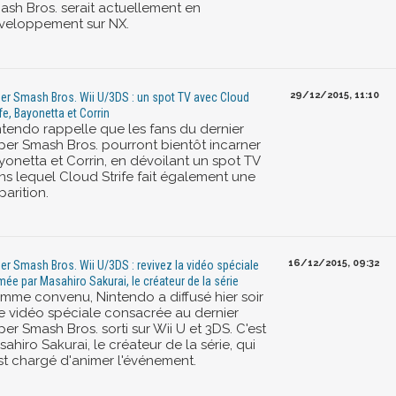
ash Bros. serait actuellement en
veloppement sur NX.
29/12/2015, 11:10
er Smash Bros. Wii U/3DS : un spot TV avec Cloud
ife, Bayonetta et Corrin
ntendo rappelle que les fans du dernier
per Smash Bros. pourront bientôt incarner
yonetta et Corrin, en dévoilant un spot TV
ns lequel Cloud Strife fait également une
arition.
16/12/2015, 09:32
er Smash Bros. Wii U/3DS : revivez la vidéo spéciale
mée par Masahiro Sakurai, le créateur de la série
mme convenu, Nintendo a diffusé hier soir
e vidéo spéciale consacrée au dernier
er Smash Bros. sorti sur Wii U et 3DS. C'est
ahiro Sakurai, le créateur de la série, qui
est chargé d'animer l'événement.