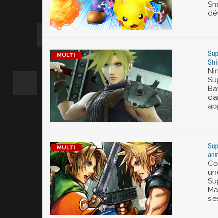
Sm
dé
Sup
Str
Ni
Su
Ba
da
app
Sup
ani
Co
un
Sup
Mas
s'