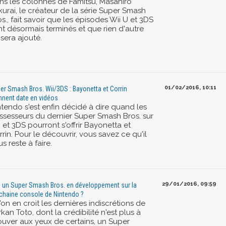
ns les colonnes de Famitsu, Masahiro
kurai, le créateur de la série Super Smash
s., fait savoir que les épisodes Wii U et 3DS
nt désormais terminés et que rien d'autre
sera ajouté.
01/02/2016, 10:11
er Smash Bros. Wii/3DS : Bayonetta et Corrin
nnent date en vidéos
ntendo s'est enfin décidé à dire quand les
ssesseurs du dernier Super Smash Bros. sur
 et 3DS pourront s'offrir Bayonetta et
rin. Pour le découvrir, vous savez ce qu'il
s reste à faire.
29/01/2016, 09:59
: un Super Smash Bros. en développement sur la
chaine console de Nintendo ?
l'on en croit les dernières indiscrétions de
kan Toto, dont la crédibilité n'est plus à
ouver aux yeux de certains, un Super