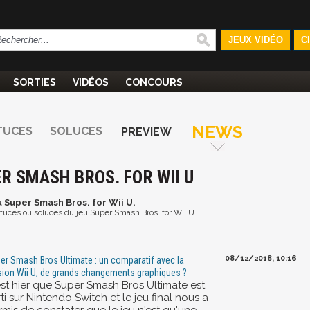
JEUX VIDÉO
C
SORTIES
VIDÉOS
CONCOURS
NEWS
TUCES
SOLUCES
PREVIEW
R SMASH BROS. FOR WII U
u Super Smash Bros. for Wii U.
astuces ou soluces du jeu Super Smash Bros. for Wii U
08/12/2018, 10:16
er Smash Bros Ultimate : un comparatif avec la
sion Wii U, de grands changements graphiques ?
est hier que Super Smash Bros Ultimate est
ti sur Nintendo Switch et le jeu final nous a