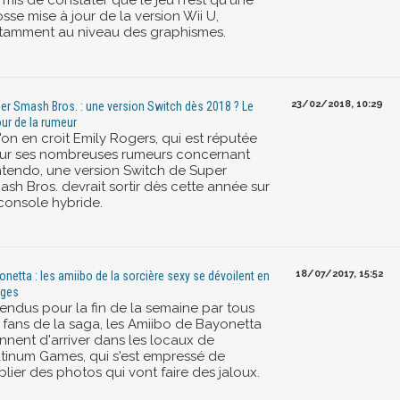
rmis de constater que le jeu n'est qu'une
sse mise à jour de la version Wii U,
tamment au niveau des graphismes.
23/02/2018, 10:29
er Smash Bros. : une version Switch dès 2018 ? Le
our de la rumeur
l'on en croit Emily Rogers, qui est réputée
ur ses nombreuses rumeurs concernant
ntendo, une version Switch de Super
ash Bros. devrait sortir dès cette année sur
 console hybride.
18/07/2017, 15:52
onetta : les amiibo de la sorcière sexy se dévoilent en
ges
tendus pour la fin de la semaine par tous
s fans de la saga, les Amiibo de Bayonetta
ennent d'arriver dans les locaux de
atinum Games, qui s'est empressé de
lier des photos qui vont faire des jaloux.