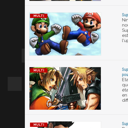
Sup
Ni
nou
Sup
est
l'
Sup
pou
Et
qu
éta
en
dif
Sup