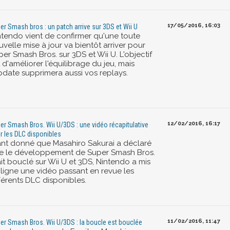
17/05/2016, 16:03
er Smash bros : un patch arrive sur 3DS et Wii U
ntendo vient de confirmer qu'une toute
velle mise à jour va bientôt arriver pour
er Smash Bros. sur 3DS et Wii U. L'objectif
 d'améliorer l'équilibrage du jeu, mais
update supprimera aussi vos replays.
12/02/2016, 16:17
er Smash Bros. Wii U/3DS : une vidéo récapitulative
r les DLC disponibles
ant donné que Masahiro Sakurai a déclaré
e le développement de Super Smash Bros.
it bouclé sur Wii U et 3DS, Nintendo a mis
 ligne une vidéo passant en revue les
férents DLC disponibles.
11/02/2016, 11:47
er Smash Bros. Wii U/3DS : la boucle est bouclée