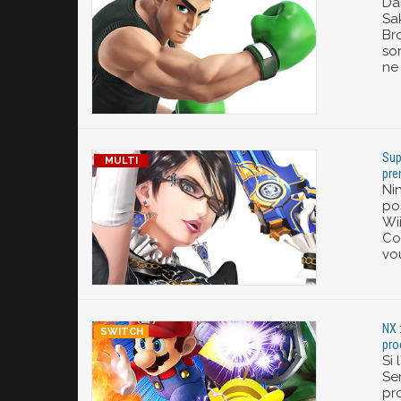
Da
Sa
Bro
so
ne 
Sup
pre
Ni
po
Wii
Cor
vou
NX 
pro
Si 
Ser
pr