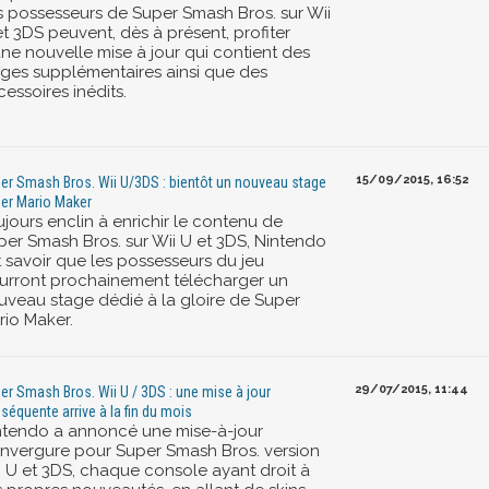
s possesseurs de Super Smash Bros. sur Wii
t 3DS peuvent, dès à présent, profiter
une nouvelle mise à jour qui contient des
ages supplémentaires ainsi que des
essoires inédits.
15/09/2015, 16:52
er Smash Bros. Wii U/3DS : bientôt un nouveau stage
er Mario Maker
jours enclin à enrichir le contenu de
per Smash Bros. sur Wii U et 3DS, Nintendo
t savoir que les possesseurs du jeu
urront prochainement télécharger un
uveau stage dédié à la gloire de Super
rio Maker.
29/07/2015, 11:44
er Smash Bros. Wii U / 3DS : une mise à jour
séquente arrive à la fin du mois
ntendo a annoncé une mise-à-jour
envergure pour Super Smash Bros. version
i U et 3DS, chaque console ayant droit à