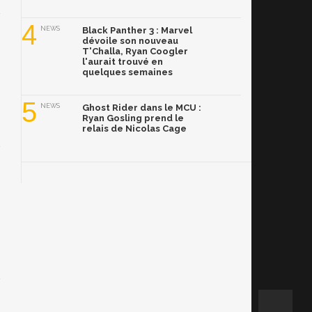
4
NEWS
Black Panther 3 : Marvel
dévoile son nouveau
T'Challa, Ryan Coogler
l'aurait trouvé en
quelques semaines
5
NEWS
Ghost Rider dans le MCU :
Ryan Gosling prend le
relais de Nicolas Cage