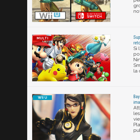
pe
gro
no
Sup
ret
Si 
po
Ni
Sm
la
Bay
ima
At
le
vi
Pl
pub