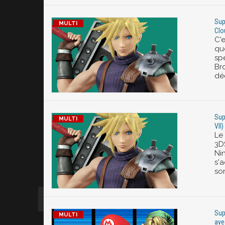
Sup
Clo
C'e
qu
sp
Bro
dé
Sup
VII
Le 
3DS
Nin
s'a
so
Sup
ave