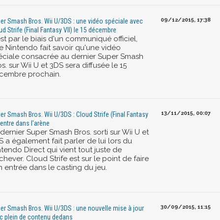
09/12/2015, 17:38
er Smash Bros. Wii U/3DS : une vidéo spéciale avec
ud Strife (Final Fantasy VII) le 15 décembre
st par le biais d'un communiqué officiel,
e Nintendo fait savoir qu'une vidéo
éciale consacrée au dernier Super Smash
s. sur Wii U et 3DS sera diffusée le 15
cembre prochain.
13/11/2015, 00:07
er Smash Bros. Wii U/3DS : Cloud Strife (Final Fantasy
) entre dans l'arène
dernier Super Smash Bros. sorti sur Wii U et
 a également fait parler de lui lors du
tendo Direct qui vient tout juste de
chever. Cloud Strife est sur le point de faire
n entrée dans le casting du jeu.
30/09/2015, 11:15
er Smash Bros. Wii U/3DS : une nouvelle mise à jour
c plein de contenu dedans