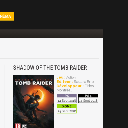
INÉMA
SHADOW OF THE TOMB RAIDER
Jeu :
Action
Editeur :
Square Enix
Développeur :
Eidos
Montréal
14 Sept 2018
14 Sept 2018
14 Sept 2018