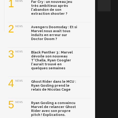
1
NEWS
Far Cry : un nouveau jeu
très ambitieux après
l'abandon de son
extraction shooter ?
2
NEWS
Avengers Doomsday : Et si
Marvel nous avait tous
induits en erreur sur
Doctor Doom ?
3
NEWS
Black Panther 3 : Marvel
dévoile son nouveau
T'Challa, Ryan Coogler
l'aurait trouvé en
quelques semaines
4
NEWS
Ghost Rider dans le MCU :
Ryan Gosling prend le
relais de Nicolas Cage
5
NEWS
Ryan Gosling a convaincu
Marvel de relancer Ghost
Rider avec son propre
pitch ! Explications.