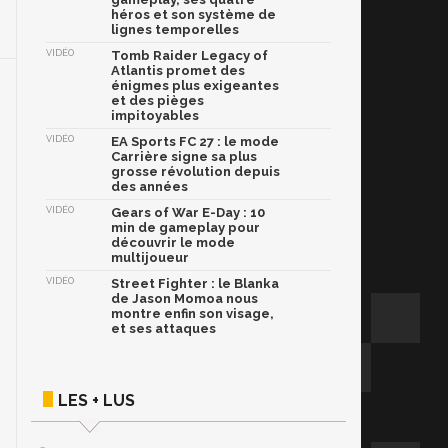
héros et son système de
lignes temporelles
VIDÉO
Tomb Raider Legacy of
Atlantis promet des
énigmes plus exigeantes
et des pièges
impitoyables
VIDÉO
EA Sports FC 27 : le mode
Carrière signe sa plus
grosse révolution depuis
des années
VIDÉO
Gears of War E-Day : 10
min de gameplay pour
découvrir le mode
multijoueur
VIDÉO
Street Fighter : le Blanka
de Jason Momoa nous
montre enfin son visage,
et ses attaques
LES + LUS