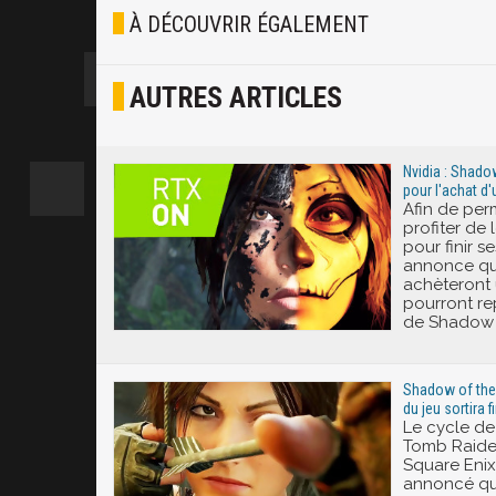
Blasé
À DÉCOUVRIR ÉGALEMENT
Osef
AUTRES ARTICLES
Joyeux
Excité
Nvidia : Shado
pour l'achat d
Afin de per
profiter de 
pour finir s
annonce que
achèteront
pourront re
de Shadow 
Shadow of the 
du jeu sortira fi
Le cycle de
Tomb Raider
Square Enix
annoncé qu