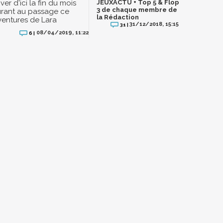
river d'ici la fin du mois
JEUXACTU + Top 5 & Flop
3 de chaque membre de
turant au passage ce
la Rédaction
ventures de Lara
31/12/2018, 15:15
31 |
08/04/2019, 11:22
6 |