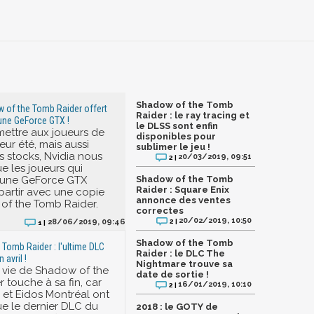
Shadow of the Tomb
w of the Tomb Raider offert
Raider : le ray tracing et
'une GeForce GTX !
le DLSS sont enfin
mettre aux joueurs de
disponibles pour
leur été, mais aussi
sublimer le jeu !
es stocks, Nvidia nous
20/03/2019, 09:51
2 |
 les joueurs qui
 une GeForce GTX
Shadow of the Tomb
Raider : Square Enix
partir avec une copie
annonce des ventes
of the Tomb Raider.
correctes
20/02/2019, 10:50
2 |
28/06/2019, 09:46
1 |
Shadow of the Tomb
Tomb Raider : l'ultime DLC
Raider : le DLC The
n avril !
Nightmare trouve sa
 vie de Shadow of the
date de sortie !
 touche à sa fin, car
16/01/2019, 10:10
2 |
 et Eidos Montréal ont
e le dernier DLC du
2018 : le GOTY de