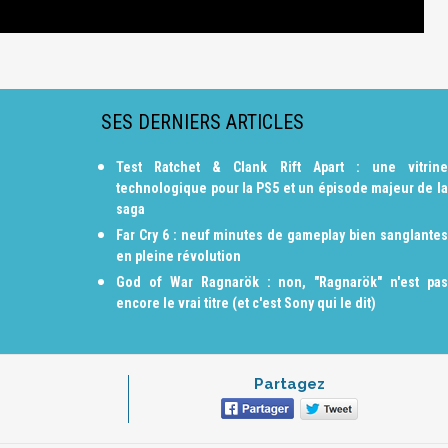
SES DERNIERS ARTICLES
Test Ratchet & Clank Rift Apart : une vitrine
technologique pour la PS5 et un épisode majeur de la
saga
Far Cry 6 : neuf minutes de gameplay bien sanglantes
en pleine révolution
God of War Ragnarök : non, "Ragnarök" n'est pas
encore le vrai titre (et c'est Sony qui le dit)
Partagez