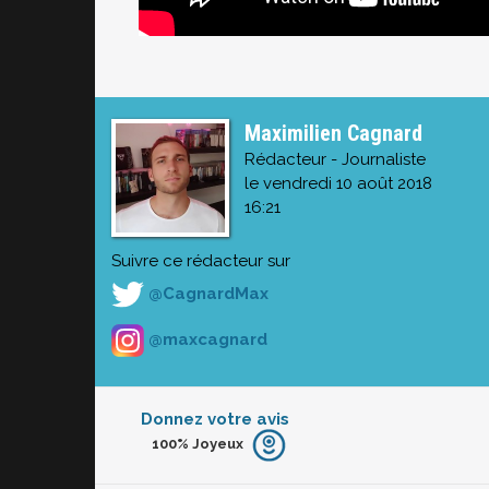
Maximilien Cagnard
Rédacteur - Journaliste
le vendredi 10 août 2018
16:21
Suivre ce rédacteur sur
@CagnardMax
@maxcagnard
Donnez votre avis
100%
Joyeux
Furieux