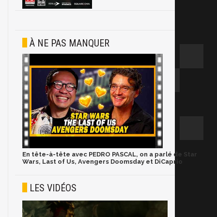
À NE PAS MANQUER
En tête-à-tête avec PEDRO PASCAL, on a parlé de Star
Wars, Last of Us, Avengers Doomsday et DiCaprio
LES VIDÉOS