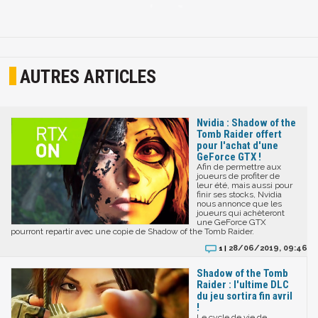
AUTRES ARTICLES
Nvidia : Shadow of the
Tomb Raider offert
pour l'achat d'une
GeForce GTX !
Afin de permettre aux
joueurs de profiter de
leur été, mais aussi pour
finir ses stocks, Nvidia
nous annonce que les
joueurs qui achèteront
une GeForce GTX
pourront repartir avec une copie de Shadow of the Tomb Raider.
28/06/2019, 09:46
1 |
Shadow of the Tomb
Raider : l'ultime DLC
du jeu sortira fin avril
!
Le cycle de vie de