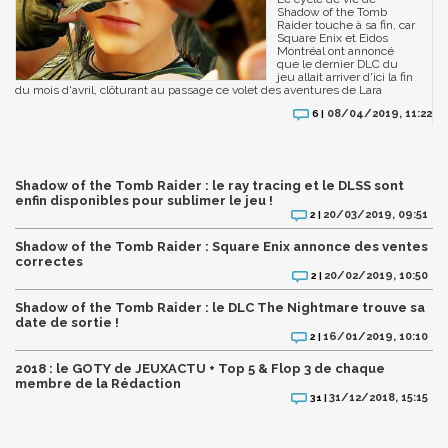
Shadow of the Tomb
Raider touche à sa fin, car
Square Enix et Eidos
Montréal ont annoncé
que le dernier DLC du
jeu allait arriver d'ici la fin
du mois d'avril, clôturant au passage ce volet des aventures de Lara
08/04/2019, 11:22
6 |
Shadow of the Tomb Raider : le ray tracing et le DLSS sont
enfin disponibles pour sublimer le jeu !
20/03/2019, 09:51
2 |
Shadow of the Tomb Raider : Square Enix annonce des ventes
correctes
20/02/2019, 10:50
2 |
Shadow of the Tomb Raider : le DLC The Nightmare trouve sa
date de sortie !
16/01/2019, 10:10
2 |
2018 : le GOTY de JEUXACTU + Top 5 & Flop 3 de chaque
membre de la Rédaction
31/12/2018, 15:15
31 |