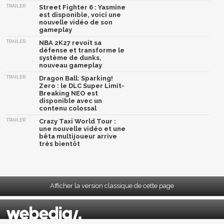
TRAILER
Street Fighter 6 : Yasmine
est disponible, voici une
nouvelle vidéo de son
gameplay
TRAILER
NBA 2K27 revoit sa
défense et transforme le
système de dunks,
nouveau gameplay
TRAILER
Dragon Ball: Sparking!
Zero : le DLC Super Limit-
Breaking NEO est
disponible avec un
contenu colossal
TRAILER
Crazy Taxi World Tour :
une nouvelle vidéo et une
bêta multijoueur arrive
très bientôt
Afficher la version classique de cette page