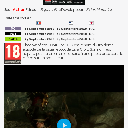
Jeu :
Action
Editeur :
Square Enix
Développeur :
Eidos Montréal
Dates de sortie :
14 Septembre 2018
14 Septembre 2018
N.C.
14 Septembre 2018
14 Septembre 2018
N.C.
14 Septembre 2018
14 Septembre 2018
N.C.
Shadow of the TOMB RAIDER est le nom du troisième
épisode de la saga reboot de Lara Croft. Son nom est
apparu pour la première fois suite à une photo prise dans le
métro sur un ordinateur.