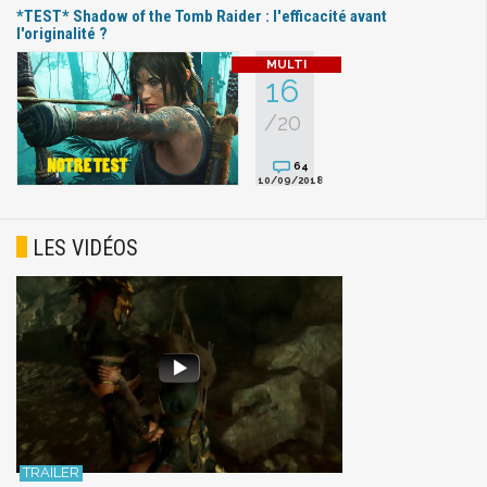
*TEST* Shadow of the Tomb Raider : l'efficacité avant
l'originalité ?
16
/20
64
10/09/2018
LES VIDÉOS