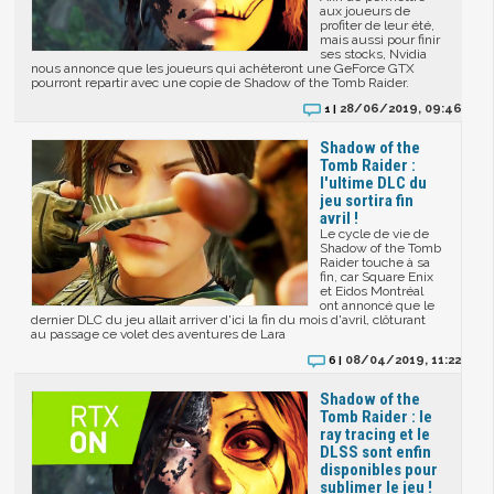
aux joueurs de
profiter de leur été,
mais aussi pour finir
ses stocks, Nvidia
nous annonce que les joueurs qui achèteront une GeForce GTX
pourront repartir avec une copie de Shadow of the Tomb Raider.
28/06/2019, 09:46
1 |
Shadow of the
Tomb Raider :
l'ultime DLC du
jeu sortira fin
avril !
Le cycle de vie de
Shadow of the Tomb
Raider touche à sa
fin, car Square Enix
et Eidos Montréal
ont annoncé que le
dernier DLC du jeu allait arriver d'ici la fin du mois d'avril, clôturant
au passage ce volet des aventures de Lara
08/04/2019, 11:22
6 |
Shadow of the
Tomb Raider : le
ray tracing et le
DLSS sont enfin
disponibles pour
sublimer le jeu !