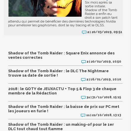
Six mois après sa
sortie initiale,
Shadow of the Tomb
Raider a enfin eu
droit à son patch tant
attendu qui permet de bénéficier des dernières technologies Nvidia
pour améliorer les graphismes, dont le ray tracing et le DLSS.
20/03/2019, 09:51
2 |
Shadow of the Tomb Raider : Square Enix annonce des
ventes correctes
20/02/2019, 10:50
2 |
Shadow of the Tomb Raider : le DLC The Nightmare
trouve sa date de sortie !
16/01/2019, 10:10
2 |
2018 : le GOTY de JEUXACTU + Top 5 & Flop 3 de chaque
membre de la Rédaction
31/12/2018, 15:15
31 |
Shadow of the Tomb Raider : la baisse de prix sur PC met
les joueurs en furie !
22/10/2018, 13:13
11 |
Shadow of the Tomb Raider : un making-of pour le 1er
DLC tout chaud tout flamme