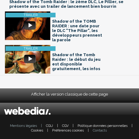
Shadow of the Tomb Raider : le 2ème DLC, Le Pillier, se
présente avec un trailer de lancement bien bourrin
Shadow of the TOMB
RAIDER : une date pour
le DLC "The Pillar", les
développeurs prennent
la parole
Shadow of the Tomb
Raider : le début du jeu
est disponible
gratuitement, les infos
Afficher la version classique de cette page
Mentions légales
|
CGU
|
CGV
|
Politique données personnelles
|
Cookies
|
Préférences cookies
|
Contacts