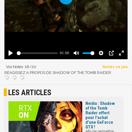
Vos Notes :
18
/20
Notez ce jeu
RÉAGISSEZ A PROPOS DE SHADOW OF THE TOMB RAIDER
LES ARTICLES
Nvidia : Shadow
of the Tomb
Raider offert
pour l'achat
d'une GeForce
GTX !
Afin de permettre