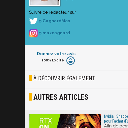
Suivre ce rédacteur sur
@CagnardMax
@maxcagnard
Donnez votre avis
100%
Excité
Furieux
Blasé
À DÉCOUVRIR ÉGALEMENT
Osef
AUTRES ARTICLES
Joyeux
Excité
Nvidia : Shado
pour l'achat d
Afin de per