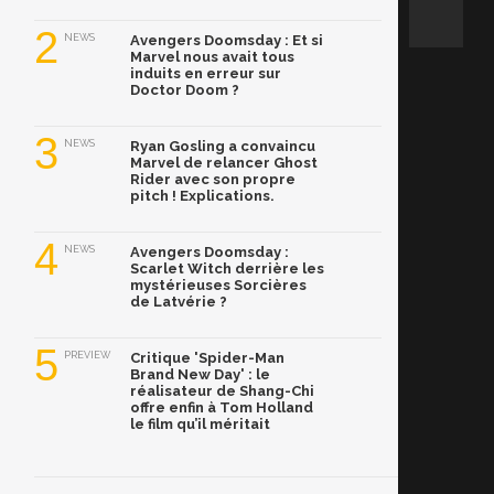
2
NEWS
Avengers Doomsday : Et si
Marvel nous avait tous
induits en erreur sur
Doctor Doom ?
3
NEWS
Ryan Gosling a convaincu
Marvel de relancer Ghost
Rider avec son propre
pitch ! Explications.
4
NEWS
Avengers Doomsday :
Scarlet Witch derrière les
mystérieuses Sorcières
de Latvérie ?
5
PREVIEW
Critique 'Spider-Man
Brand New Day' : le
réalisateur de Shang-Chi
offre enfin à Tom Holland
le film qu’il méritait