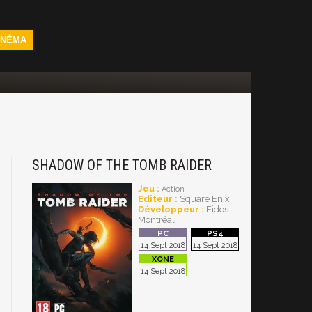
INÉMA
SHADOW OF THE TOMB RAIDER
Jeu :
Action
Editeur :
Square Enix
Développeur :
Eidos
Montréal
14 Sept 2018
14 Sept 2018
14 Sept 2018