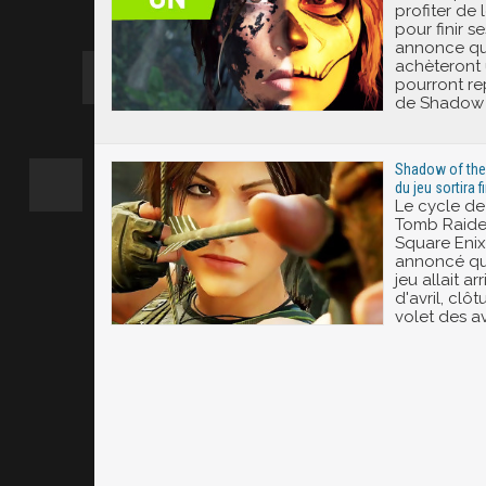
profiter de 
pour finir s
annonce que
achèteront
pourront re
de Shadow 
Shadow of the 
du jeu sortira fi
Le cycle de
Tomb Raider
Square Enix
annoncé qu
jeu allait ar
d'avril, clô
volet des a