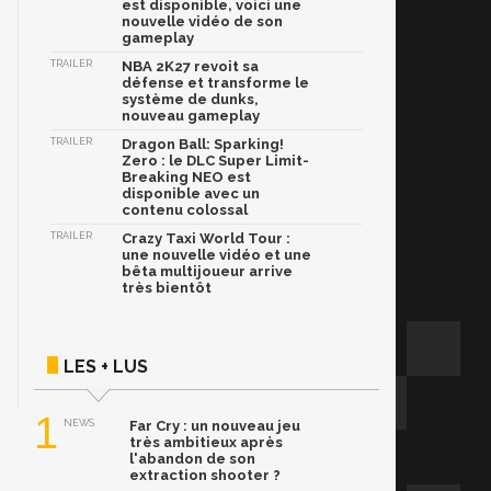
est disponible, voici une
nouvelle vidéo de son
gameplay
TRAILER
NBA 2K27 revoit sa
défense et transforme le
système de dunks,
nouveau gameplay
TRAILER
Dragon Ball: Sparking!
Zero : le DLC Super Limit-
Breaking NEO est
disponible avec un
contenu colossal
TRAILER
Crazy Taxi World Tour :
une nouvelle vidéo et une
bêta multijoueur arrive
très bientôt
LES + LUS
1
NEWS
Far Cry : un nouveau jeu
très ambitieux après
l'abandon de son
extraction shooter ?