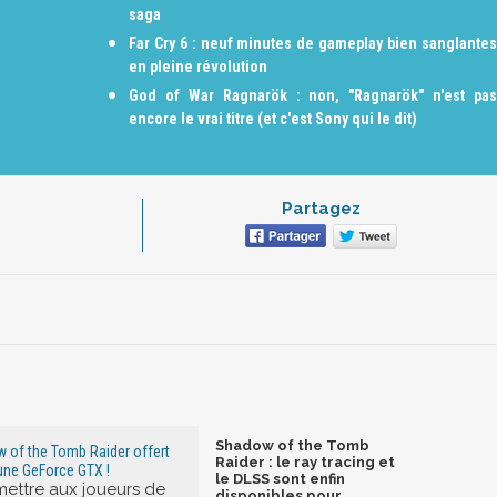
saga
Far Cry 6 : neuf minutes de gameplay bien sanglantes
en pleine révolution
God of War Ragnarök : non, "Ragnarök" n'est pas
encore le vrai titre (et c'est Sony qui le dit)
Partagez
Shadow of the Tomb
w of the Tomb Raider offert
Raider : le ray tracing et
'une GeForce GTX !
le DLSS sont enfin
mettre aux joueurs de
disponibles pour