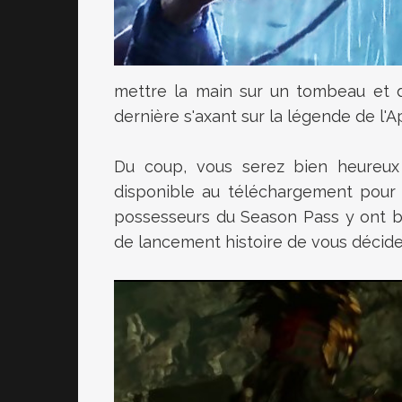
mettre la main sur un tombeau et d
dernière s'axant sur la légende de l'
Du coup, vous serez bien heureux 
disponible au téléchargement pour
possesseurs du Season Pass y ont bie
de lancement histoire de vous décide