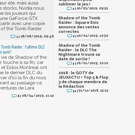
leur été, mais aussi
sublimer le jeu !
es stocks, Nvidia nous
20/03/2019, 09:51
2 |
 les joueurs qui
 une GeForce GTX
Shadow of the Tomb
Raider : Square Enix
partir avec une copie
annonce des ventes
of the Tomb Raider.
correctes
20/02/2019, 10:50
2 |
28/06/2019, 09:46
1 |
Shadow of the Tomb
Tomb Raider : l'ultime DLC
Raider : le DLC The
n avril !
Nightmare trouve sa
 vie de Shadow of the
date de sortie !
 touche à sa fin, car
16/01/2019, 10:10
2 |
 et Eidos Montréal ont
e le dernier DLC du
2018 : le GOTY de
river d'ici la fin du mois
JEUXACTU + Top 5 & Flop
3 de chaque membre de
turant au passage ce
la Rédaction
ventures de Lara
31/12/2018, 15:15
31 |
08/04/2019, 11:22
6 |