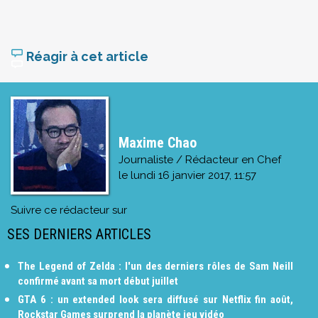
Réagir à cet article
Maxime Chao
Journaliste / Rédacteur en Chef
le
lundi 16 janvier 2017, 11:57
Suivre ce rédacteur sur
SES DERNIERS ARTICLES
The Legend of Zelda : l'un des derniers rôles de Sam Neill
confirmé avant sa mort début juillet
GTA 6 : un extended look sera diffusé sur Netflix fin août,
Rockstar Games surprend la planète jeu vidéo