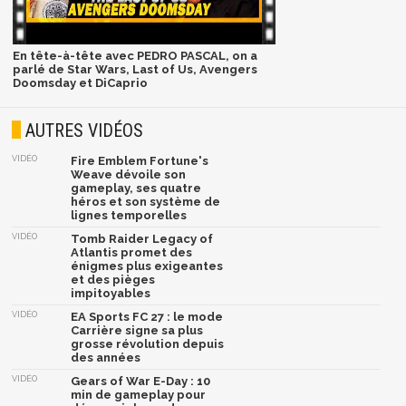
En tête-à-tête avec PEDRO PASCAL, on a
parlé de Star Wars, Last of Us, Avengers
Doomsday et DiCaprio
AUTRES VIDÉOS
VIDÉO
Fire Emblem Fortune's
Weave dévoile son
gameplay, ses quatre
héros et son système de
lignes temporelles
VIDÉO
Tomb Raider Legacy of
Atlantis promet des
énigmes plus exigeantes
et des pièges
impitoyables
VIDÉO
EA Sports FC 27 : le mode
Carrière signe sa plus
grosse révolution depuis
des années
VIDÉO
Gears of War E-Day : 10
min de gameplay pour