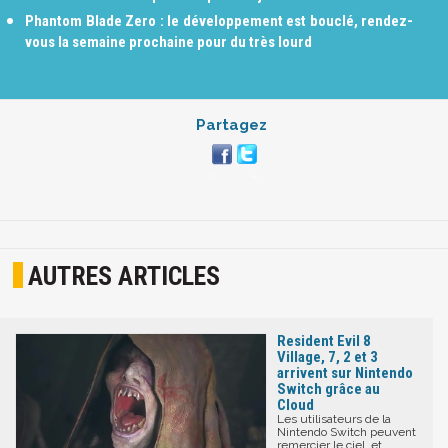
Phantom Blade Zero : le développement est bouclé, rendez-
vous la semaine prochaine pour du très lourd
Partagez
AUTRES ARTICLES
Resident Evil 8
Village, 7, 2 et 3
arrivent sur Nintendo
Switch grâce au
Cloud
Les utilisateurs de la
Nintendo Switch peuvent
remercier le ciel, et