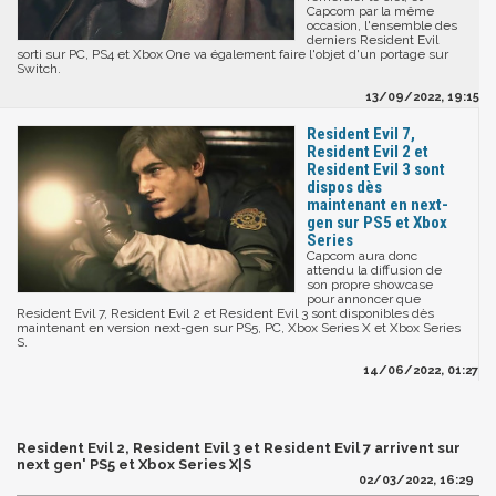
Capcom par la même
occasion, l'ensemble des
derniers Resident Evil
sorti sur PC, PS4 et Xbox One va également faire l'objet d'un portage sur
Switch.
13/09/2022, 19:15
Resident Evil 7,
Resident Evil 2 et
Resident Evil 3 sont
dispos dès
maintenant en next-
gen sur PS5 et Xbox
Series
Capcom aura donc
attendu la diffusion de
son propre showcase
pour annoncer que
Resident Evil 7, Resident Evil 2 et Resident Evil 3 sont disponibles dès
maintenant en version next-gen sur PS5, PC, Xbox Series X et Xbox Series
S.
14/06/2022, 01:27
Resident Evil 2, Resident Evil 3 et Resident Evil 7 arrivent sur
next gen' PS5 et Xbox Series X|S
02/03/2022, 16:29