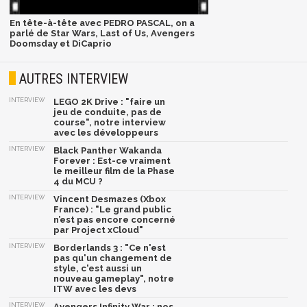
En tête-à-tête avec PEDRO PASCAL, on a
parlé de Star Wars, Last of Us, Avengers
Doomsday et DiCaprio
AUTRES INTERVIEW
INTERVIEW
LEGO 2K Drive : "faire un
jeu de conduite, pas de
course", notre interview
avec les développeurs
INTERVIEW
Black Panther Wakanda
Forever : Est-ce vraiment
le meilleur film de la Phase
4 du MCU ?
INTERVIEW
Vincent Desmazes (Xbox
France) : "Le grand public
n’est pas encore concerné
par Project xCloud"
INTERVIEW
Borderlands 3 : "Ce n'est
pas qu'un changement de
style, c'est aussi un
nouveau gameplay", notre
ITW avec les devs
INTERVIEW
Avengers Infinity War : nos