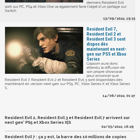
derniers Resident Evil
sorti sur PC, PS4 et Xbox One va également faire l'objet d'un portage sur
Switch.
13/09/2022, 19:15
Resident Evil 7,
Resident Evil 2 et
Resident Evil 3 sont
dispos dès
maintenant en next-
gen sur PS5 et Xbox
Series
Capcom aura donc
attendu la diffusion de
son propre showcase
pour annoncer que
Resident Evil 7, Resident Evil 2 et Resident Evil 3 sont disponibles dès
maintenant en version next-gen sur PS5, PC, Xbox Series X et Xbox Series
S.
14/06/2022, 01:27
Resident Evil 2, Resident Evil 3 et Resident Evil 7 arrivent sur
next gen' PS5 et Xbox Series X|S
02/03/2022, 16:29
Resident Evil 7 : ça y est, la barre des 10 millions de copies