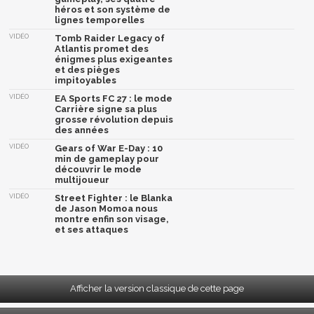
héros et son système de
lignes temporelles
VIDÉO
Tomb Raider Legacy of
Atlantis promet des
énigmes plus exigeantes
et des pièges
impitoyables
VIDÉO
EA Sports FC 27 : le mode
Carrière signe sa plus
grosse révolution depuis
des années
VIDÉO
Gears of War E-Day : 10
min de gameplay pour
découvrir le mode
multijoueur
VIDÉO
Street Fighter : le Blanka
de Jason Momoa nous
montre enfin son visage,
et ses attaques
Afficher la version classique de cette page