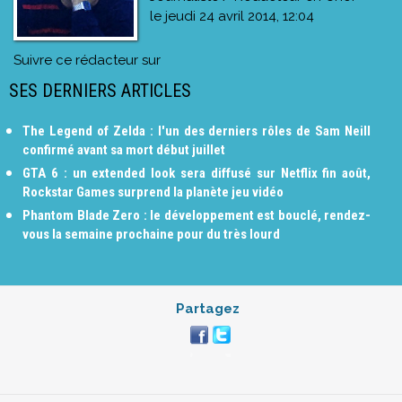
le
jeudi 24 avril 2014, 12:04
Suivre ce rédacteur sur
SES DERNIERS ARTICLES
The Legend of Zelda : l'un des derniers rôles de Sam Neill
confirmé avant sa mort début juillet
GTA 6 : un extended look sera diffusé sur Netflix fin août,
Rockstar Games surprend la planète jeu vidéo
Phantom Blade Zero : le développement est bouclé, rendez-
vous la semaine prochaine pour du très lourd
Partagez