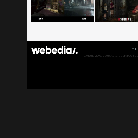
Men
Depuis 2004, JeuxActu décrypte l'actu