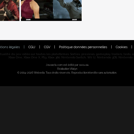
tions légales
|
CGU
|
CGV
|
Politique données personnelles
|
Cookies
|
alité du jeu vidéo sur toutes les plateformes. Sorties, previews, gameplay, trailers, tests, astu
Xbox One, Xbox One X, PS3, Xbox 360, Nintendo Switch, Wii U, Nintendo 3DS, Nintendo 2
Jeuxactu.com est édité par
Webedia
Réalisation Vitalyn
© 2004-2026 Webedia. Tous droits réservés. Reproduction interdite sans autorisation.