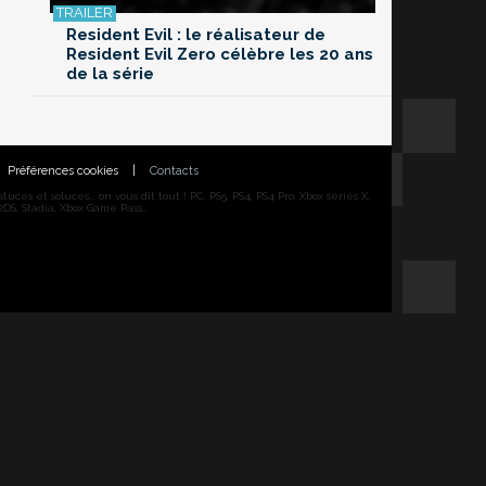
Resident Evil : le réalisateur de
Resident Evil Zero célèbre les 20 ans
de la série
Préférences cookies
|
Contacts
ces et soluces... on vous dit tout ! PC, PS5, PS4, PS4 Pro, Xbox series X,
DS, Stadia, Xbox Game Pass...