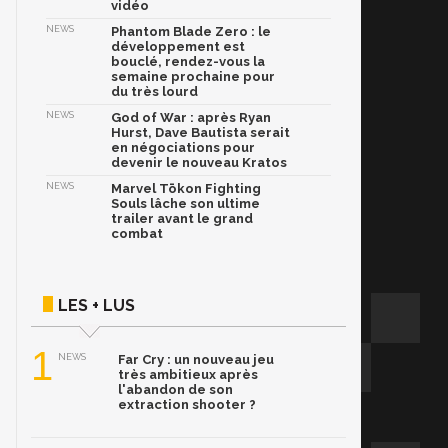
vidéo
NEWS
Phantom Blade Zero : le
développement est
bouclé, rendez-vous la
semaine prochaine pour
du très lourd
NEWS
God of War : après Ryan
Hurst, Dave Bautista serait
en négociations pour
devenir le nouveau Kratos
NEWS
Marvel Tōkon Fighting
Souls lâche son ultime
trailer avant le grand
combat
LES + LUS
1
NEWS
Far Cry : un nouveau jeu
très ambitieux après
l'abandon de son
extraction shooter ?