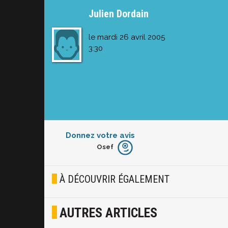
Julien Dordain
le mardi 26 avril 2005
3:30
Donnez votre avis
Osef
Furieux
Blasé
À DÉCOUVRIR ÉGALEMENT
Osef
AUTRES ARTICLES
Joyeux