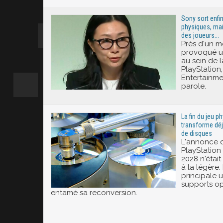
Excité
Sony sort enfin
physiques, mai
des joueurs...
Près d'un m
provoqué u
au sein de
PlayStation,
Entertainmen
parole.
La fin du jeu 
transforme déj
de disques
L'annonce d
PlayStation 
2028 n'était
à la légère.
principale 
supports op
entamé sa reconversion.