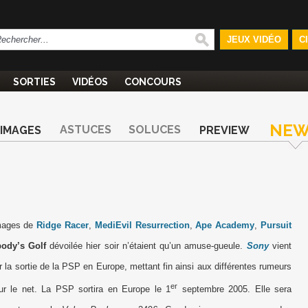
JEUX VIDÉO
C
SORTIES
VIDÉOS
CONCOURS
NEW
ASTUCES
SOLUCES
IMAGES
PREVIEW
images de
Ridge Racer
,
MediEvil Resurrection
,
Ape Academy
,
Pursuit
ody’s Golf
dévoilée hier soir n’étaient qu’un amuse-gueule.
Sony
vient
ser la sortie de la PSP en Europe, mettant fin ainsi aux différentes rumeurs
er
sur le net. La PSP sortira en Europe le 1
septembre 2005. Elle sera