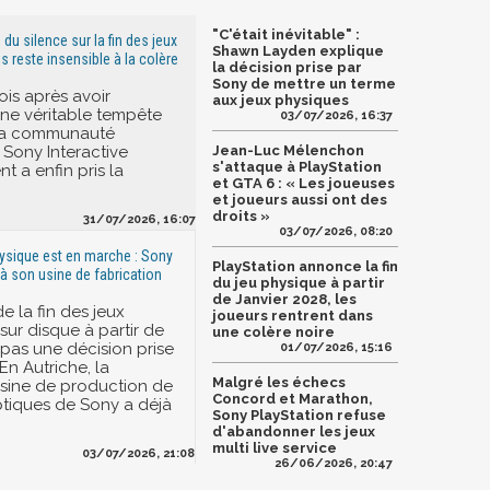
"C'était inévitable" :
 du silence sur la fin des jeux
Shawn Layden explique
s reste insensible à la colère
la décision prise par
Sony de mettre un terme
ois après avoir
aux jeux physiques
ne véritable tempête
03/07/2026, 16:37
 la communauté
 Sony Interactive
Jean-Luc Mélenchon
s'attaque à PlayStation
t a enfin pris la
et GTA 6 : « Les joueuses
et joueurs aussi ont des
droits »
31/07/2026, 16:07
03/07/2026, 08:20
physique est en marche : Sony
PlayStation annonce la fin
à son usine de fabrication
du jeu physique à partir
de Janvier 2028, les
e la fin des jeux
joueurs rentrent dans
sur disque à partir de
une colère noire
 pas une décision prise
01/07/2026, 15:16
 En Autriche, la
Malgré les échecs
usine de production de
Concord et Marathon,
tiques de Sony a déjà
Sony PlayStation refuse
d'abandonner les jeux
multi live service
03/07/2026, 21:08
26/06/2026, 20:47