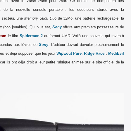
ement avec le
Value Pack
pour 249€. Ce dernier se composera des
nt de la nouvelle console portable : les écouteurs stéréo avec la
r secteur, une
Memory Stick Duo
de 32Mo, une batterie rechargeable, la
 (non jouables). Qui plus est,
Sony
offrira aux premiers possesseurs de
com
le film
Spiderman 2
au format UMD. Voilà une nouvelle qui ravira à
uspendus aux lèvres de
Sony
. L’éditeur devrait dévoiler prochainement le
res et déjà supposer que les jeux
WipEout Pure
,
Ridge Racer
,
MediEvil
car ils ont déjà droit à leur petite rubrique animée sur le site officiel de la