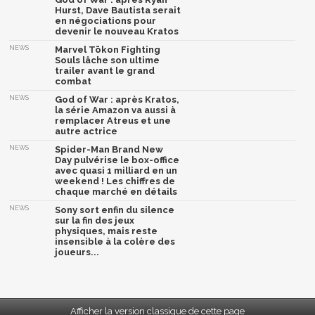
Hurst, Dave Bautista serait
en négociations pour
devenir le nouveau Kratos
NEWS
Marvel Tōkon Fighting
Souls lâche son ultime
trailer avant le grand
combat
NEWS
God of War : après Kratos,
la série Amazon va aussi à
remplacer Atreus et une
autre actrice
NEWS
Spider-Man Brand New
Day pulvérise le box-office
avec quasi 1 milliard en un
weekend ! Les chiffres de
chaque marché en détails
NEWS
Sony sort enfin du silence
sur la fin des jeux
physiques, mais reste
insensible à la colère des
joueurs...
Afficher la version classique de cette page