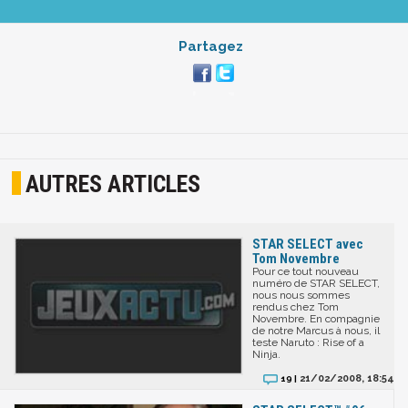
Partagez
AUTRES ARTICLES
STAR SELECT avec
Tom Novembre
Pour ce tout nouveau
numéro de STAR SELECT,
nous nous sommes
rendus chez Tom
Novembre. En compagnie
de notre Marcus à nous, il
teste Naruto : Rise of a
Ninja.
21/02/2008, 18:54
19 |