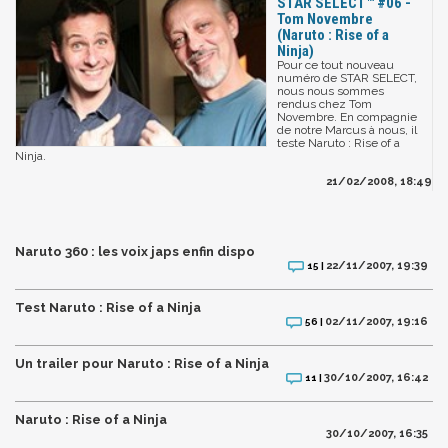
STAR SELECT™ #06 -
Tom Novembre
(Naruto : Rise of a
Ninja)
Pour ce tout nouveau
numéro de STAR SELECT,
nous nous sommes
rendus chez Tom
Novembre. En compagnie
de notre Marcus à nous, il
teste Naruto : Rise of a
Ninja.
21/02/2008, 18:49
Naruto 360 : les voix japs enfin dispo
22/11/2007, 19:39
15 |
Test Naruto : Rise of a Ninja
02/11/2007, 19:16
56 |
Un trailer pour Naruto : Rise of a Ninja
30/10/2007, 16:42
11 |
Naruto : Rise of a Ninja
30/10/2007, 16:35