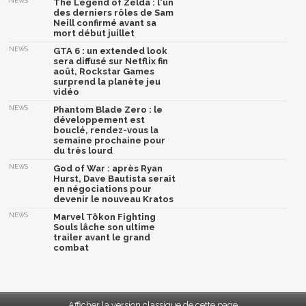
NEWS
The Legend of Zelda : l'un
des derniers rôles de Sam
Neill confirmé avant sa
mort début juillet
NEWS
GTA 6 : un extended look
sera diffusé sur Netflix fin
août, Rockstar Games
surprend la planète jeu
vidéo
NEWS
Phantom Blade Zero : le
développement est
bouclé, rendez-vous la
semaine prochaine pour
du très lourd
NEWS
God of War : après Ryan
Hurst, Dave Bautista serait
en négociations pour
devenir le nouveau Kratos
NEWS
Marvel Tōkon Fighting
Souls lâche son ultime
trailer avant le grand
combat
Afficher la version classique de cette page