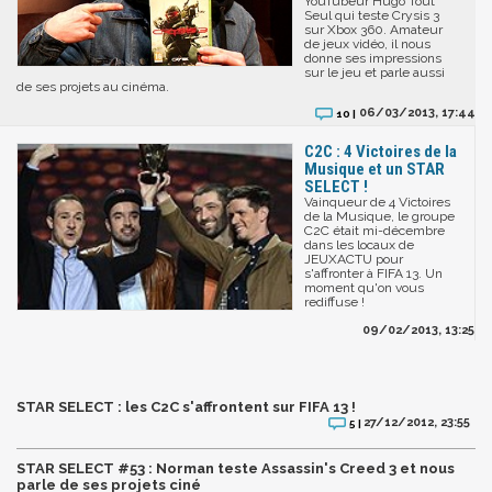
YouTubeur Hugo Tout
Seul qui teste Crysis 3
sur Xbox 360. Amateur
de jeux vidéo, il nous
donne ses impressions
sur le jeu et parle aussi
de ses projets au cinéma.
06/03/2013, 17:44
10 |
C2C : 4 Victoires de la
Musique et un STAR
SELECT !
Vainqueur de 4 Victoires
de la Musique, le groupe
C2C était mi-décembre
dans les locaux de
JEUXACTU pour
s'affronter à FIFA 13. Un
moment qu'on vous
rediffuse !
09/02/2013, 13:25
STAR SELECT : les C2C s'affrontent sur FIFA 13 !
27/12/2012, 23:55
5 |
STAR SELECT #53 : Norman teste Assassin's Creed 3 et nous
parle de ses projets ciné