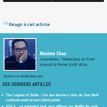
Réagir à cet article
Maxime Chao
Journaliste / Rédacteur en Chef
le
jeudi 21 février 2008, 18:54
Suivre ce rédacteur sur
SES DERNIERS ARTICLES
The Legend of Zelda : l'un des derniers rôles de Sam Neill
confirmé avant sa mort début juillet
GTA 6 : un extended look sera diffusé sur Netflix fin août,