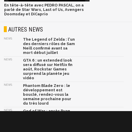
En tête-à-tête avec PEDRO PASCAL, on a
parlé de Star Wars, Last of Us, Avengers
Doomsday et DiCaprio
AUTRES NEWS
NEWS
The Legend of Zelda : l'un
des derniers rôles de Sam
Neill confirmé avant sa
mort début juillet
NEWS
GTA 6 : un extended look
sera diffusé sur Netflix fin
août, Rockstar Games
surprend la planète jeu
vidéo
NEWS
Phantom Blade Zero : le
développement est
bouclé, rendez-vous la
semaine prochaine pour
du très lourd
NEWS
God of War : après Ryan
Hurst, Dave Bautista serait
en négociations pour
devenir le nouveau Kratos
NEWS
Marvel Tōkon Fighting