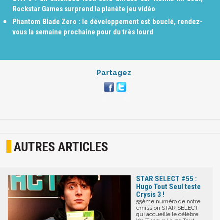
Rockstar Games surprend la planète jeu vidéo
Phantom Blade Zero : le développement est bouclé, rendez-
vous la semaine prochaine pour du très lourd
Partagez
AUTRES ARTICLES
STAR SELECT #55 :
Hugo Tout Seul teste
Crysis 3 !
55ème numéro de notre
émission STAR SELECT
qui accueille le célèbre