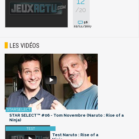
12
/20
56
02/11/2007
LES VIDÉOS
STAR SELECT™ #06 - Tom Novembre (Naruto : Rise of a
Ninja)
Test Naruto : Rise of a