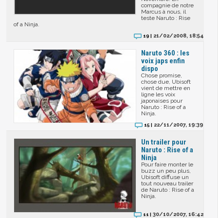
compagnie de notre
Marcus à nous, il
teste Naruto : Rise
of a Ninja.
21/02/2008, 18:54
19 |
Naruto 360 : les
voix japs enfin
dispo
Chose promise,
chose due, Ubisoft
vient de mettre en
ligne les voix
japonaises pour
Naruto : Rise of a
Ninja.
22/11/2007, 19:39
15 |
Un trailer pour
Naruto : Rise of a
Ninja
Pour faire monter le
buzz un peu plus,
Ubisoft diffuse un
tout nouveau trailer
de Naruto : Rise of a
Ninja.
30/10/2007, 16:42
11 |