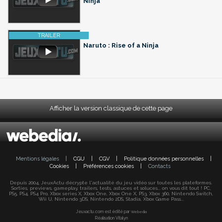
Ninja
Naruto : Rise of a Ninja
Afficher la version classique de cette page
Mentions légales
|
CGU
|
CGV
|
Politique données personnelles
|
Cookies
|
Préférences cookies
|
Contacts
Depuis 2004, JeuxActu décrypte l'actualité du jeu vidéo sur toutes les plateformes.
Sorties, previews, gameplay, trailers, tests, astuces et soluces... on vous dit tout ! PC,
PS5, PS4, PS4 Pro, Xbox series X, Xbox One, Xbox One X, PS3, Xbox 360, Nintendo Switch,
Wii U, Nintendo 3DS, Nintendo 2DS, Stadia, Xbox Game Pass...
Jeuxactu.com est édité par
Webedia
Réalisation Vitalyn