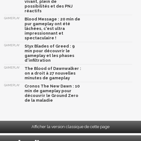
vivant, plein de
possibilités et des PNJ
réactifs
GAMEPLAY
Blood Message : 20 min de
pur gameplay ont été
lâchées, c'est ultra
impressionnant et
spectaculaire !
GAMEPLAY
Styx Blades of Greed : 9
min pour découvrir le
gameplay et les phases
d'infiltration
GAMEPLAY
The Blood of Dawnwalker :
on a droit à 27 nouvelles
minutes de gameplay
GAMEPLAY
Cronos The New Dawn : 10
min de gameplay pour
découvrir le Ground Zero
de la maladie
Afficher la version classique de cette page