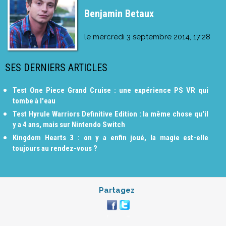
Benjamin Betaux
le
mercredi 3 septembre 2014, 17:28
SES DERNIERS ARTICLES
Test One Piece Grand Cruise : une expérience PS VR qui
tombe à l'eau
Test Hyrule Warriors Definitive Edition : la même chose qu'il
y a 4 ans, mais sur Nintendo Switch
Kingdom Hearts 3 : on y a enfin joué, la magie est-elle
toujours au rendez-vous ?
Partagez