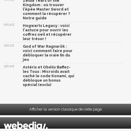
Zelda Tears of the
Kingdom : où trouver
l'épée Master Sword et
comment la récupérer ?
Notre guide
ASTUCE
Hogwarts Legacy : voici
l'astuce pour ouvrir les
coffres oeil et récupérer
leur trésor !
ASTUCE
God of War Ragnarök :
voici comment faire pour
débloquer la vraie fin du
jeu
ASTUCE
Astérix et Obélix Baffez-
les Tous : Microids avait
caché le code Konami, qui
débloque un bonus
spécial (exclu)
Afficher la version classique de cette page