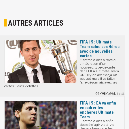
AUTRES ARTICLES
FIFA 15 : Ultimate
Team salue ses Héros
avec de nouvelles
cartes
Electronic Arts a révélé
l'intégration d'un
nouveau type de carte
dans FIFA Ultimate Team.
Oui, il y en avait déjà un
paquet mais il va falloir
faire désormais avec les
cartes Héros violettes.
06/05/2015, 12:11
FIFA 15 : EA va enfin
encadrer les
enchères Ultimate
Team
Electronic Arts a enfin
décidé d'agir vis-à-vis
des enchères sur les