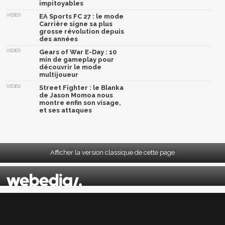
impitoyables
VIDÉO
EA Sports FC 27 : le mode
Carrière signe sa plus
grosse révolution depuis
des années
VIDÉO
Gears of War E-Day : 10
min de gameplay pour
découvrir le mode
multijoueur
VIDÉO
Street Fighter : le Blanka
de Jason Momoa nous
montre enfin son visage,
et ses attaques
Afficher la version classique de cette page
Mentions légales
|
CGU
|
CGV
|
Politique données personnelles
|
Cookies
|
Préférences cookies
|
Contacts