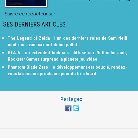
Suivre ce rédacteur sur
SES DERNIERS ARTICLES
The Legend of Zelda : l'un des derniers rôles de Sam Neill
confirmé avant sa mort début juillet
GTA 6 : un extended look sera diffusé sur Netflix fin août,
Rockstar Games surprend la planète jeu vidéo
Phantom Blade Zero : le développement est bouclé, rendez-
vous la semaine prochaine pour du très lourd
Partagez