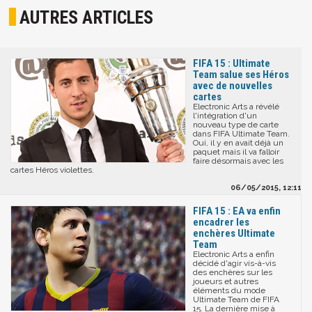
AUTRES ARTICLES
FIFA 15 : Ultimate
Team salue ses Héros
avec de nouvelles
cartes
Electronic Arts a révélé
l'intégration d'un
nouveau type de carte
dans FIFA Ultimate Team.
Oui, il y en avait déjà un
paquet mais il va falloir
faire désormais avec les
cartes Héros violettes.
06/05/2015, 12:11
FIFA 15 : EA va enfin
encadrer les
enchères Ultimate
Team
Electronic Arts a enfin
décidé d'agir vis-à-vis
des enchères sur les
joueurs et autres
éléments du mode
Ultimate Team de FIFA
15. La dernière mise à