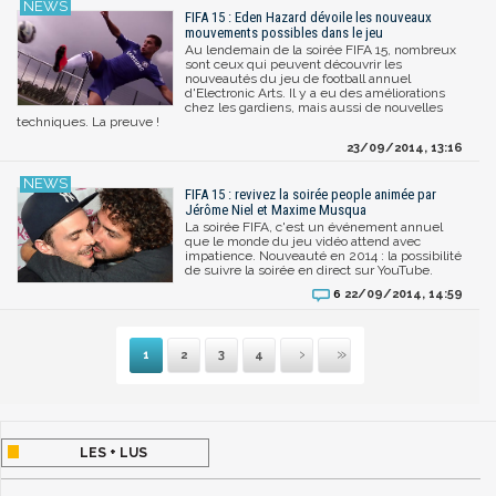
FIFA 15 : Eden Hazard dévoile les nouveaux
mouvements possibles dans le jeu
Au lendemain de la soirée FIFA 15, nombreux
sont ceux qui peuvent découvrir les
nouveautés du jeu de football annuel
d'Electronic Arts. Il y a eu des améliorations
chez les gardiens, mais aussi de nouvelles
techniques. La preuve !
23/09/2014, 13:16
FIFA 15 : revivez la soirée people animée par
Jérôme Niel et Maxime Musqua
La soirée FIFA, c'est un événement annuel
que le monde du jeu vidéo attend avec
impatience. Nouveauté en 2014 : la possibilité
de suivre la soirée en direct sur YouTube.
22/09/2014, 14:59
6
1
2
3
4
Suivante
Dernière
LES + LUS