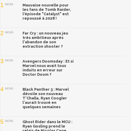
1
NEWS
Mauvaise nouvelle pour
les fans de Tomb Raider,
l'épisode "Catalyst" est
repoussé à 2028 !
2
NEWS
Far Cry : un nouveau jeu
très ambitieux après
l'abandon de son
extraction shooter ?
3
NEWS
Avengers Doomsday : Et si
Marvel nous avait tous
induits en erreur sur
Doctor Doom ?
4
NEWS
Black Panther 3 : Marvel
dévoile son nouveau
T'Challa, Ryan Coogler
l'aurait trouvé en
quelques semaines
5
NEWS
Ghost Rider dans le MCU :
Ryan Gosling prend le
relais de Nicolas Cage