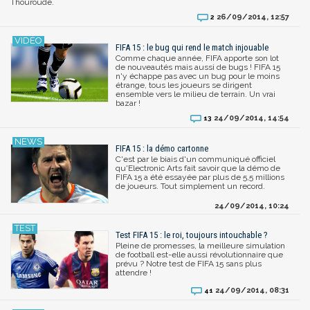
Thouroude.
26/09/2014, 12:57
2
FIFA 15 : le bug qui rend le match injouable
Comme chaque année, FIFA apporte son lot
de nouveautés mais aussi de bugs ! FIFA 15
n'y échappe pas avec un bug pour le moins
étrange, tous les joueurs se dirigent
ensemble vers le milieu de terrain. Un vrai
bazar !
24/09/2014, 14:54
13
FIFA 15 : la démo cartonne
C'est par le biais d'un communiqué officiel
qu'Electronic Arts fait savoir que la démo de
FIFA 15 a été essayée par plus de 5,5 millions
de joueurs. Tout simplement un record.
24/09/2014, 10:24
Test FIFA 15 : le roi, toujours intouchable ?
Pleine de promesses, la meilleure simulation
de football est-elle aussi révolutionnaire que
prévu ? Notre test de FIFA 15 sans plus
attendre !
24/09/2014, 08:31
41