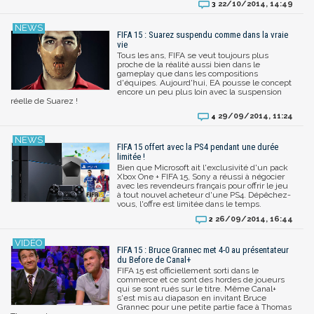
22/10/2014, 14:49
3
FIFA 15 : Suarez suspendu comme dans la vraie
vie
Tous les ans, FIFA se veut toujours plus
proche de la réalité aussi bien dans le
gameplay que dans les compositions
d'équipes. Aujourd'hui, EA pousse le concept
encore un peu plus loin avec la suspension
réelle de Suarez !
29/09/2014, 11:24
4
FIFA 15 offert avec la PS4 pendant une durée
limitée !
Bien que Microsoft ait l'exclusivité d'un pack
Xbox One + FIFA 15, Sony a réussi à négocier
avec les revendeurs français pour offrir le jeu
à tout nouvel acheteur d'une PS4. Dépêchez-
vous, l'offre est limitée dans le temps.
26/09/2014, 16:44
2
FIFA 15 : Bruce Grannec met 4-0 au présentateur
du Before de Canal+
FIFA 15 est officiellement sorti dans le
commerce et ce sont des hordes de joueurs
qui se sont rués sur le titre. Même Canal+
s'est mis au diapason en invitant Bruce
Grannec pour une petite partie face à Thomas