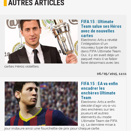
AUTRES ARTICLES
FIFA 15 : Ultimate
Team salue ses Héros
avec de nouvelles
cartes
Electronic Arts a révélé
l'intégration d'un
nouveau type de carte
dans FIFA Ultimate Team.
Oui, il y en avait déjà un
paquet mais il va falloir
faire désormais avec les
cartes Héros violettes.
06/05/2015, 12:11
FIFA 15 : EA va enfin
encadrer les
enchères Ultimate
Team
Electronic Arts a enfin
décidé d'agir vis-à-vis
des enchères sur les
joueurs et autres
éléments du mode
Ultimate Team de FIFA
15. La dernière mise à
jour instaure ainsi une fourchette de prix pour chaque carte.