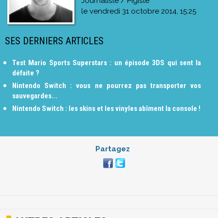
Journaliste / Pigiste
le
vendredi 31 octobre 2014, 15:25
SES DERNIERS ARTICLES
Test Mario Sports Superstars : un épisode 3DS qui sent la
défaite ?
Nintendo Switch : vous ne pourrez pas transporter vos
sauvegardes...
Nintendo Switch : les skins et les vinyles abîment la console !
Partagez