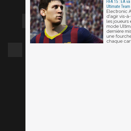
FIFA 15 : EA va
Ultimate Team
Electronic A
d'agir vis-à
les joueurs
mode Ultima
dernière mis
une fourche
chaque cart