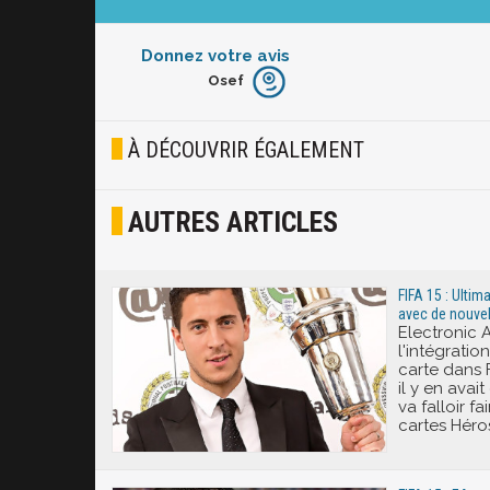
Donnez votre avis
Osef
Furieux
Blasé
À DÉCOUVRIR ÉGALEMENT
Osef
AUTRES ARTICLES
Joyeux
Excité
FIFA 15 : Ulti
avec de nouvel
Electronic A
l'intégrati
carte dans 
il y en avai
va falloir f
cartes Héros