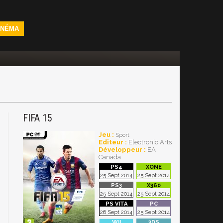
INÉMA
FIFA 15
Jeu :
Sport
Editeur :
Electronic Arts
Développeur :
EA
Canada
25 Sept 2014
25 Sept 2014
25 Sept 2014
25 Sept 2014
26 Sept 2014
25 Sept 2014