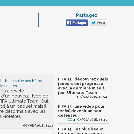
Partagez
FIFA 15 : découvrez quels
mate Team salue ses Héros
joueurs ont progressé
les cartes
avec la dernière mise à
rts a révélé
jour Ultimate Team
on d'un nouveau type de
19/02/2015, 15:54
FIFA Ultimate Team. Oui,
t déjà un paquet mais il
FIFA 15 : une vidéo pour
aire désormais avec les
(enfin) devenir un bon
défenseur
 violettes.
07/01/2015, 11:42
2 |
06/05/2015, 12:11
FIFA 15 : les plus beaux
buts de 2014 en vidéo