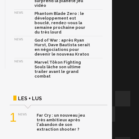
surprend la planète jeu
vidéo
NEWS
Phantom Blade Zero : le
développement est
bouclé, rendez-vous la
semaine prochaine pour
du très lourd
NEWS
God of War : après Ryan
Hurst, Dave Bautista serait
en négociations pour
devenir le nouveau Kratos
NEWS
Marvel Tōkon Fighting
Souls lâche son ultime
trailer avant le grand
combat
LES + LUS
1
NEWS
Far Cry : un nouveau jeu
très ambitieux après
l'abandon de son
extraction shooter ?