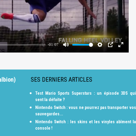
albion)
SES DERNIERS ARTICLES
Test Mario Sports Superstars : un épisode 3DS qui
sent la défaite ?
Nintendo Switch : vous ne pourrez pas transporter vos
sauvegardes...
Nintendo Switch : les skins et les vinyles abîment la
console !