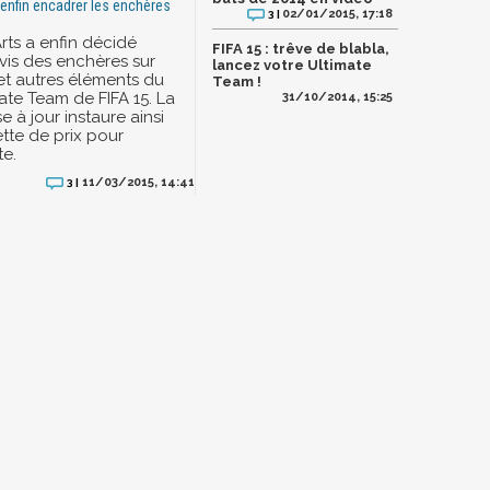
 enfin encadrer les enchères
02/01/2015, 17:18
3 |
rts a enfin décidé
FIFA 15 : trêve de blabla,
-vis des enchères sur
lancez votre Ultimate
 et autres éléments du
Team !
te Team de FIFA 15. La
31/10/2014, 15:25
e à jour instaure ainsi
tte de prix pour
e.
11/03/2015, 14:41
3 |