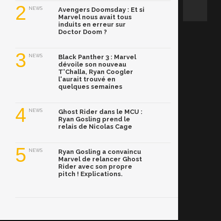
2
NEWS
Avengers Doomsday : Et si
Marvel nous avait tous
induits en erreur sur
Doctor Doom ?
3
NEWS
Black Panther 3 : Marvel
dévoile son nouveau
T'Challa, Ryan Coogler
l'aurait trouvé en
quelques semaines
4
NEWS
Ghost Rider dans le MCU :
Ryan Gosling prend le
relais de Nicolas Cage
5
NEWS
Ryan Gosling a convaincu
Marvel de relancer Ghost
Rider avec son propre
pitch ! Explications.