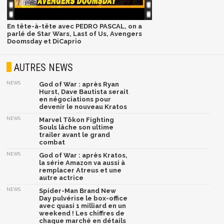
En tête-à-tête avec PEDRO PASCAL, on a
parlé de Star Wars, Last of Us, Avengers
Doomsday et DiCaprio
AUTRES NEWS
NEWS
God of War : après Ryan
Hurst, Dave Bautista serait
en négociations pour
devenir le nouveau Kratos
NEWS
Marvel Tōkon Fighting
Souls lâche son ultime
trailer avant le grand
combat
NEWS
God of War : après Kratos,
la série Amazon va aussi à
remplacer Atreus et une
autre actrice
NEWS
Spider-Man Brand New
Day pulvérise le box-office
avec quasi 1 milliard en un
weekend ! Les chiffres de
chaque marché en détails