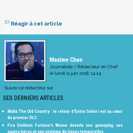
Réagir à cet article
Maxime Chao
Journaliste / Rédacteur en Chef
le
lundi 11 juin 2018, 14:24
Suivre ce rédacteur sur
SES DERNIERS ARTICLES
Mafia The Old Country : le retour d'Ennio Salieri est au cœur
du premier DLC
Fire Emblem Fortune's Weave dévoile son gameplay, ses
quatre héros et son système de lignes temporelles