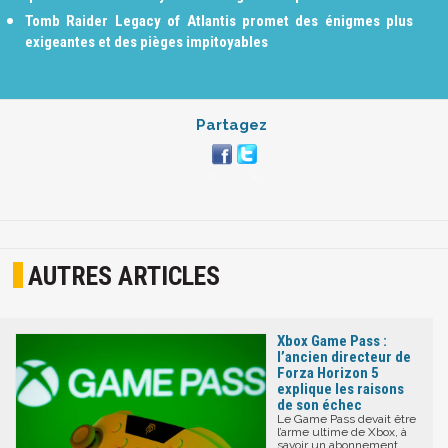
Tomb Raider Legacy of Atlantis promet des énigmes plus
exigeantes et des pièges impitoyables
Partagez
AUTRES ARTICLES
Xbox Game Pass :
l’ancien directeur de
Forza Horizon 5
explique les raisons
de son échec
Le Game Pass devait être
l’arme ultime de Xbox, à
savoir un abonnement