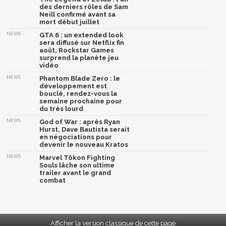
des derniers rôles de Sam
Neill confirmé avant sa
mort début juillet
NEWS
GTA 6 : un extended look
sera diffusé sur Netflix fin
août, Rockstar Games
surprend la planète jeu
vidéo
NEWS
Phantom Blade Zero : le
développement est
bouclé, rendez-vous la
semaine prochaine pour
du très lourd
NEWS
God of War : après Ryan
Hurst, Dave Bautista serait
en négociations pour
devenir le nouveau Kratos
NEWS
Marvel Tōkon Fighting
Souls lâche son ultime
trailer avant le grand
combat
Afficher la version classique de cette page