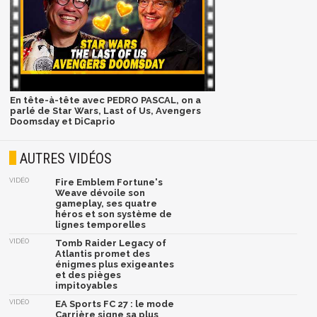
En tête-à-tête avec PEDRO PASCAL, on a
parlé de Star Wars, Last of Us, Avengers
Doomsday et DiCaprio
AUTRES VIDÉOS
VIDÉO
Fire Emblem Fortune's
Weave dévoile son
gameplay, ses quatre
héros et son système de
lignes temporelles
VIDÉO
Tomb Raider Legacy of
Atlantis promet des
énigmes plus exigeantes
et des pièges
impitoyables
VIDÉO
EA Sports FC 27 : le mode
Carrière signe sa plus