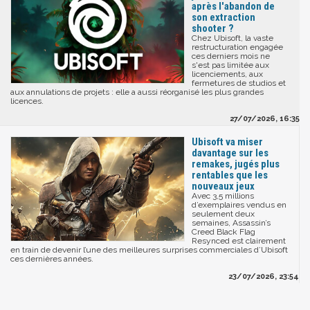
après l'abandon de
son extraction
shooter ?
Chez Ubisoft, la vaste
restructuration engagée
ces derniers mois ne
s'est pas limitée aux
licenciements, aux
fermetures de studios et
aux annulations de projets : elle a aussi réorganisé les plus grandes
licences.
27/07/2026, 16:35
Ubisoft va miser
davantage sur les
remakes, jugés plus
rentables que les
nouveaux jeux
Avec 3,5 millions
d’exemplaires vendus en
seulement deux
semaines, Assassin’s
Creed Black Flag
Resynced est clairement
en train de devenir l’une des meilleures surprises commerciales d’Ubisoft
ces dernières années.
23/07/2026, 23:54