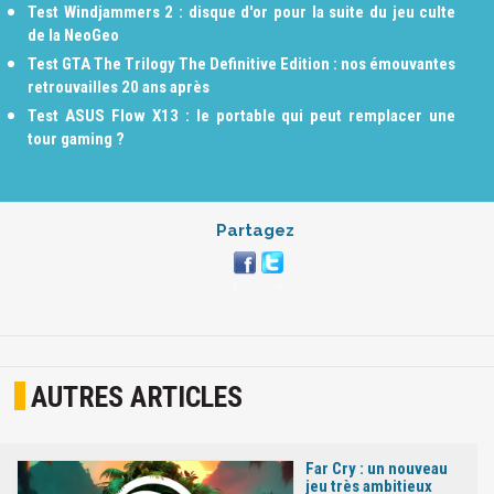
Test Windjammers 2 : disque d'or pour la suite du jeu culte
de la NeoGeo
Test GTA The Trilogy The Definitive Edition : nos émouvantes
retrouvailles 20 ans après
Test ASUS Flow X13 : le portable qui peut remplacer une
tour gaming ?
Partagez
AUTRES ARTICLES
Far Cry : un nouveau
jeu très ambitieux