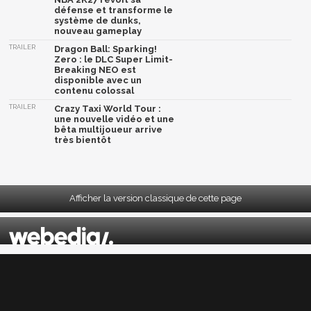
défense et transforme le
système de dunks,
nouveau gameplay
TRAILER
Dragon Ball: Sparking!
Zero : le DLC Super Limit-
Breaking NEO est
disponible avec un
contenu colossal
TRAILER
Crazy Taxi World Tour :
une nouvelle vidéo et une
bêta multijoueur arrive
très bientôt
Afficher la version classique de cette page
Mentions légales
|
CGU
|
CGV
|
Politique données personnelles
|
Cookies
|
Préférences cookies
|
Contacts
Depuis 2004, JeuxActu décrypte l'actualité du jeu vidéo sur toutes les plateformes.
Sorties, previews, gameplay, trailers, tests, astuces et soluces... on vous dit tout ! PC,