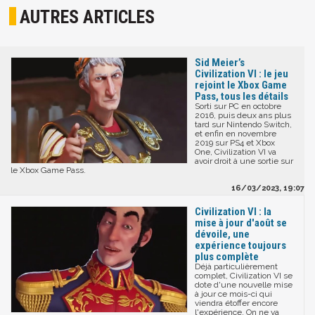
AUTRES ARTICLES
Sid Meier’s
Civilization VI : le jeu
rejoint le Xbox Game
Pass, tous les détails
Sorti sur PC en octobre
2016, puis deux ans plus
tard sur Nintendo Switch,
et enfin en novembre
2019 sur PS4 et Xbox
One, Civilization VI va
avoir droit à une sortie sur
le Xbox Game Pass.
16/03/2023, 19:07
Civilization VI : la
mise à jour d'août se
dévoile, une
expérience toujours
plus complète
Déjà particulièrement
complet, Civilization VI se
dote d'une nouvelle mise
à jour ce mois-ci qui
viendra étoffer encore
l'expérience. On ne va