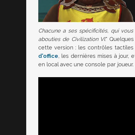
Chacune a ses spécificités, qui vou
abouties de Civilization VI.
" Quelques
cette version : les contrôles tactile
d'office
, les dernières mises à jour, 
en local avec une console par joueur.