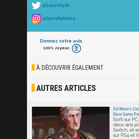
@LaurelyJA
@laurelybirba
Donnez votre avis
100%
Joyeux
Furieux
Blasé
À DÉCOUVRIR ÉGALEMENT
Osef
AUTRES ARTICLES
Joyeux
Excité
Sid Meier’s Civil
Xbox Game Pass
Sorti sur PC
deux ans pl
Switch, et 
sur PS4 et X