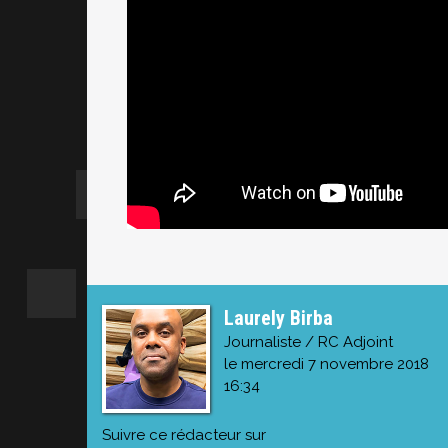
Laurely Birba
Journaliste / RC Adjoint
le mercredi 7 novembre 2018
16:34
Suivre ce rédacteur sur