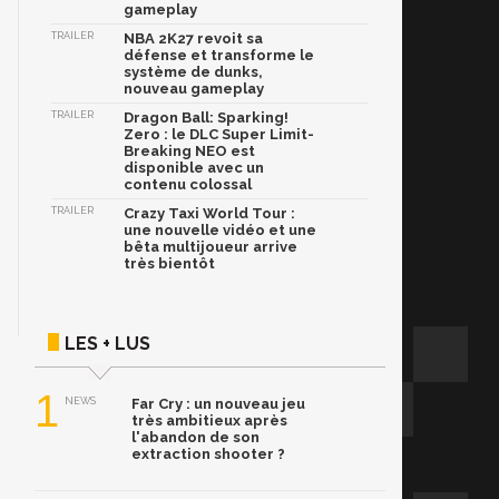
gameplay
TRAILER
NBA 2K27 revoit sa
défense et transforme le
système de dunks,
nouveau gameplay
TRAILER
Dragon Ball: Sparking!
Zero : le DLC Super Limit-
Breaking NEO est
disponible avec un
contenu colossal
TRAILER
Crazy Taxi World Tour :
une nouvelle vidéo et une
bêta multijoueur arrive
très bientôt
LES + LUS
1
NEWS
Far Cry : un nouveau jeu
très ambitieux après
l'abandon de son
extraction shooter ?