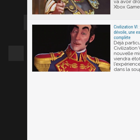
va avoir dro
Xbox Game 
Civilization VI 
dévoile, une e
complète
Déjà partic
Civilization
nouvelle mis
viendra éto
l'expérienc
dans la sou