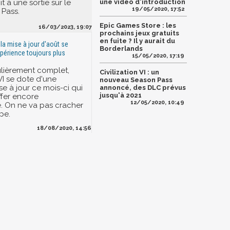
it à une sortie sur le
une vidéo d'introduction
19/05/2020, 17:52
Pass.
Epic Games Store : les
16/03/2023, 19:07
prochains jeux gratuits
en fuite ? Il y aurait du
: la mise à jour d'août se
Borderlands
xpérience toujours plus
15/05/2020, 17:19
ulièrement complet,
Civilization VI : un
 VI se dote d'une
nouveau Season Pass
e à jour ce mois-ci qui
annoncé, des DLC prévus
jusqu'à 2021
ffer encore
12/05/2020, 10:49
e. On ne va pas cracher
pe.
18/08/2020, 14:56