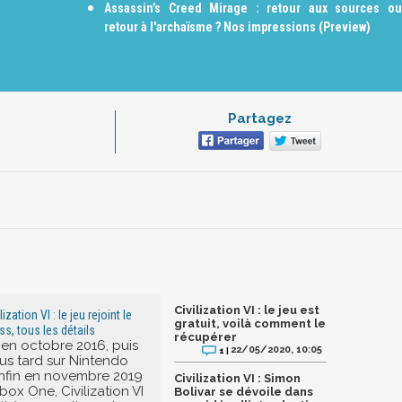
Assassin’s Creed Mirage : retour aux sources ou
retour à l'archaïsme ? Nos impressions (Preview)
Partagez
Civilization VI : le jeu est
ization VI : le jeu rejoint le
gratuit, voilà comment le
, tous les détails
récupérer
 en octobre 2016, puis
22/05/2020, 10:05
1 |
us tard sur Nintendo
enfin en novembre 2019
Civilization VI : Simon
box One, Civilization VI
Bolivar se dévoile dans