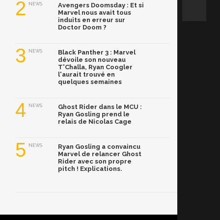
2
NEWS
Avengers Doomsday : Et si
Marvel nous avait tous
induits en erreur sur
Doctor Doom ?
3
NEWS
Black Panther 3 : Marvel
dévoile son nouveau
T'Challa, Ryan Coogler
l'aurait trouvé en
quelques semaines
4
NEWS
Ghost Rider dans le MCU :
Ryan Gosling prend le
relais de Nicolas Cage
5
NEWS
Ryan Gosling a convaincu
Marvel de relancer Ghost
Rider avec son propre
pitch ! Explications.