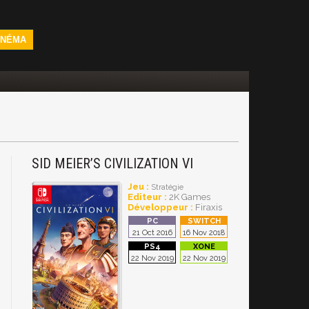
INÉMA
SID MEIER’S CIVILIZATION VI
Jeu :
Stratégie
Editeur :
2K Games
Développeur :
Firaxis
21 Oct 2016
16 Nov 2018
22 Nov 2019
22 Nov 2019