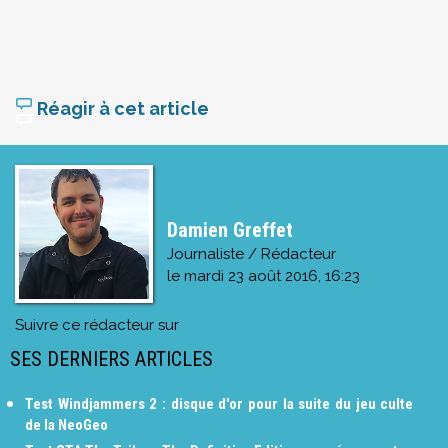
Réagir à cet article
Damien Greffet
Journaliste / Rédacteur
le
mardi 23 août 2016, 16:23
Suivre ce rédacteur sur
SES DERNIERS ARTICLES
Test Windjammers 2 : disque d'or pour la suite du jeu culte
de la NeoGeo