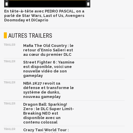
En tête-à-tête avec PEDRO PASCAL, on a
parlé de Star Wars, Last of Us, Avengers
Doomsday et DiCaprio
AUTRES TRAILERS
TRAILER
Mafia The Old Country : le
retour d'Ennio Salieri est
au cœur du premier DLC
TRAILER
Street Fighter 6 : Yasmine
est disponible, voici une
nouvelle vidéo de son
gameplay
TRAILER
NBA 2K27 revoit sa
défense et transforme le
système de dunks,
nouveau gameplay
TRAILER
Dragon Ball: Sparking!
Zero : le DLC Super Limit-
Breaking NEO est
disponible avec un
contenu colossal
TRAILER
Crazy Taxi World Tour :