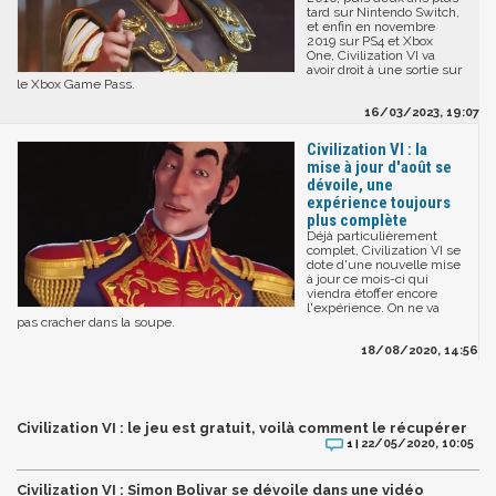
tard sur Nintendo Switch,
et enfin en novembre
2019 sur PS4 et Xbox
One, Civilization VI va
avoir droit à une sortie sur
le Xbox Game Pass.
16/03/2023, 19:07
Civilization VI : la
mise à jour d'août se
dévoile, une
expérience toujours
plus complète
Déjà particulièrement
complet, Civilization VI se
dote d'une nouvelle mise
à jour ce mois-ci qui
viendra étoffer encore
l'expérience. On ne va
pas cracher dans la soupe.
18/08/2020, 14:56
Civilization VI : le jeu est gratuit, voilà comment le récupérer
22/05/2020, 10:05
1 |
Civilization VI : Simon Bolivar se dévoile dans une vidéo