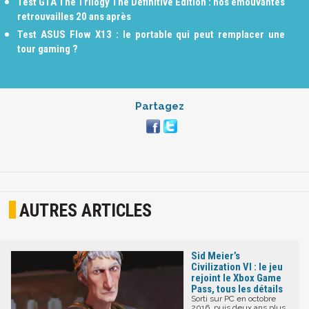
Test GTA The Trilogy The Definitive Edition : nos émouvantes
retrouvailles 20 ans après
Test ASUS Flow X13 : le portable qui peut remplacer une
tour gaming ?
Partagez
AUTRES ARTICLES
Sid Meier’s
Civilization VI : le jeu
rejoint le Xbox Game
Pass, tous les détails
Sorti sur PC en octobre
2016, puis deux ans plus