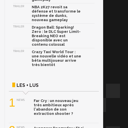
TRAILER
NBA 2K27 revoit sa
défense et transforme le
système de dunks,
nouveau gameplay
TRAILER
Dragon Ball: Sparking!
Zero : le DLC Super Limit-
Breaking NEO est
disponible avec un
contenu colossal
TRAILER
Crazy Taxi World Tour :
une nouvelle vidéo et une
bêta multijoueur arrive
très bientôt
LES + LUS
1
NEWS
Far Cry : un nouveau jeu
très ambitieux après
l'abandon de son
extraction shooter ?
NEWS