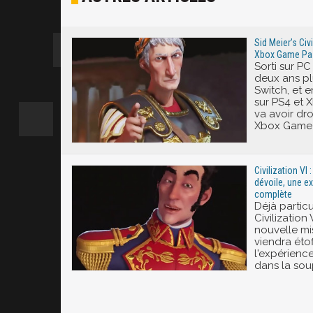
Excité
Sid Meier’s Civil
Xbox Game Pass
Sorti sur PC
deux ans pl
Switch, et 
sur PS4 et X
va avoir dro
Xbox Game 
Civilization VI 
dévoile, une e
complète
Déjà partic
Civilization
nouvelle mis
viendra éto
l'expérienc
dans la sou