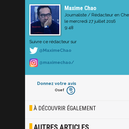
Maxime Chao
Journaliste / Rédacteur en Che
le mercredi 27 juillet 2016
9:48
Suivre ce rédacteur sur
@MaximeChao
@maximechao/
Donnez votre avis
Osef
Furieux
Blasé
À DÉCOUVRIR ÉGALEMENT
Osef
AUTRES ARTICLES
Joyeux