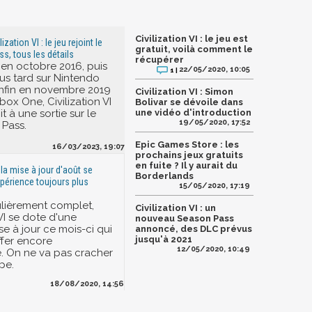
Civilization VI : le jeu est
ization VI : le jeu rejoint le
gratuit, voilà comment le
, tous les détails
récupérer
 en octobre 2016, puis
22/05/2020, 10:05
1 |
us tard sur Nintendo
enfin en novembre 2019
Civilization VI : Simon
box One, Civilization VI
Bolivar se dévoile dans
it à une sortie sur le
une vidéo d'introduction
19/05/2020, 17:52
Pass.
Epic Games Store : les
16/03/2023, 19:07
prochains jeux gratuits
en fuite ? Il y aurait du
: la mise à jour d'août se
Borderlands
xpérience toujours plus
15/05/2020, 17:19
ulièrement complet,
Civilization VI : un
 VI se dote d'une
nouveau Season Pass
e à jour ce mois-ci qui
annoncé, des DLC prévus
jusqu'à 2021
ffer encore
12/05/2020, 10:49
e. On ne va pas cracher
pe.
18/08/2020, 14:56