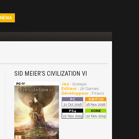
INÉMA
SID MEIER’S CIVILIZATION VI
Jeu :
Stratégie
Editeur :
2K Games
Développeur :
Firaxis
21 Oct 2016
16 Nov 2018
22 Nov 2019
22 Nov 2019