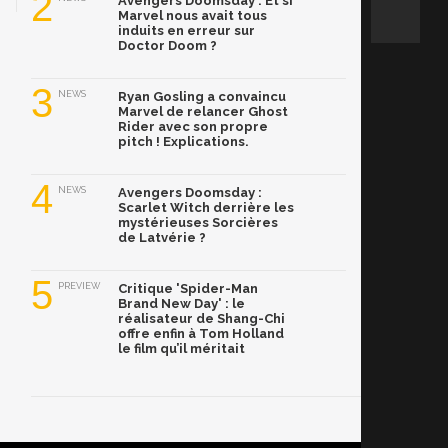
2
Avengers Doomsday : Et si
Marvel nous avait tous
induits en erreur sur
Doctor Doom ?
3
NEWS
Ryan Gosling a convaincu
Marvel de relancer Ghost
Rider avec son propre
pitch ! Explications.
4
NEWS
Avengers Doomsday :
Scarlet Witch derrière les
mystérieuses Sorcières
de Latvérie ?
5
PREVIEW
Critique 'Spider-Man
Brand New Day' : le
réalisateur de Shang-Chi
offre enfin à Tom Holland
le film qu’il méritait