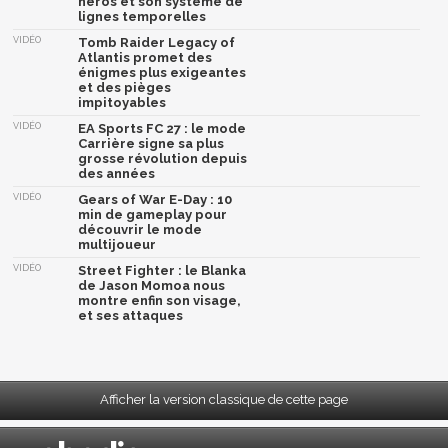
héros et son système de
lignes temporelles
VIDÉO
Tomb Raider Legacy of
Atlantis promet des
énigmes plus exigeantes
et des pièges
impitoyables
VIDÉO
EA Sports FC 27 : le mode
Carrière signe sa plus
grosse révolution depuis
des années
VIDÉO
Gears of War E-Day : 10
min de gameplay pour
découvrir le mode
multijoueur
VIDÉO
Street Fighter : le Blanka
de Jason Momoa nous
montre enfin son visage,
et ses attaques
Afficher la version classique de cette page