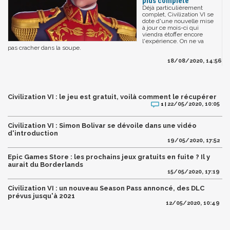
plus complète
Déjà particulièrement
complet, Civilization VI se
dote d'une nouvelle mise
à jour ce mois-ci qui
viendra étoffer encore
l'expérience. On ne va
pas cracher dans la soupe.
18/08/2020, 14:56
Civilization VI : le jeu est gratuit, voilà comment le récupérer
22/05/2020, 10:05
1 |
Civilization VI : Simon Bolivar se dévoile dans une vidéo
d'introduction
19/05/2020, 17:52
Epic Games Store : les prochains jeux gratuits en fuite ? Il y
aurait du Borderlands
15/05/2020, 17:19
Civilization VI : un nouveau Season Pass annoncé, des DLC
prévus jusqu'à 2021
12/05/2020, 10:49