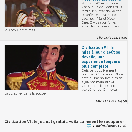
Sorti sur PC en octobre
2016, puis deux ans plus
tard sur Nintendo Switch,
et enfin en novembre
2019 sur PS4 et Xbox
One, Civilization VI va
avoir droit à une sortie sur
le Xbox Game Pass.
16/03/2023, 19:07
Civilization VI : la
mise à jour d'août se
dévoile, une
expérience toujours
plus complète
Déjà particulièrement
complet, Civilization VI se
dote d'une nouvelle mise
à jour ce mois-ci qui
viendra étoffer encore
l'expérience. On ne va
pas cracher dans la soupe.
18/08/2020, 14:56
Civilization VI : le jeu est gratuit, voilà comment le récupérer
22/05/2020, 10:05
1 |