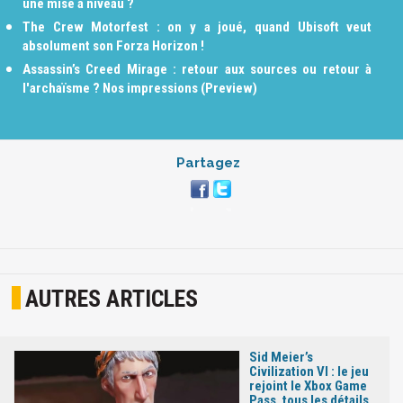
une mise à niveau ?
The Crew Motorfest : on y a joué, quand Ubisoft veut
absolument son Forza Horizon !
Assassin’s Creed Mirage : retour aux sources ou retour à
l'archaïsme ? Nos impressions (Preview)
Partagez
AUTRES ARTICLES
Sid Meier’s
Civilization VI : le jeu
rejoint le Xbox Game
Pass, tous les détails