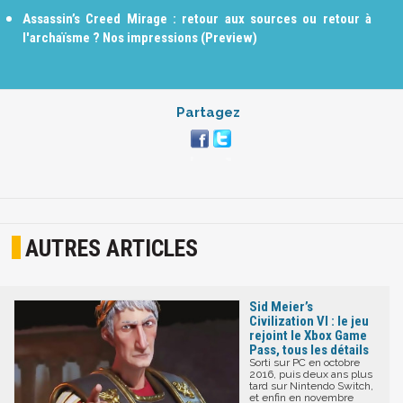
Assassin’s Creed Mirage : retour aux sources ou retour à
l'archaïsme ? Nos impressions (Preview)
Partagez
AUTRES ARTICLES
Sid Meier’s
Civilization VI : le jeu
rejoint le Xbox Game
Pass, tous les détails
Sorti sur PC en octobre
2016, puis deux ans plus
tard sur Nintendo Switch,
et enfin en novembre