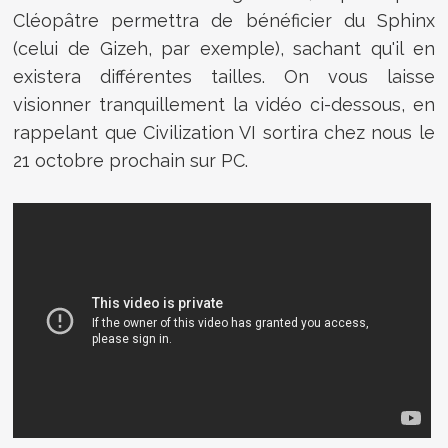
Cléopâtre permettra de bénéficier du Sphinx
(celui de Gizeh, par exemple), sachant qu'il en
existera différentes tailles. On vous laisse
visionner tranquillement la vidéo ci-dessous, en
rappelant que
Civilization VI sortira chez nous le
21 octobre prochain sur PC.