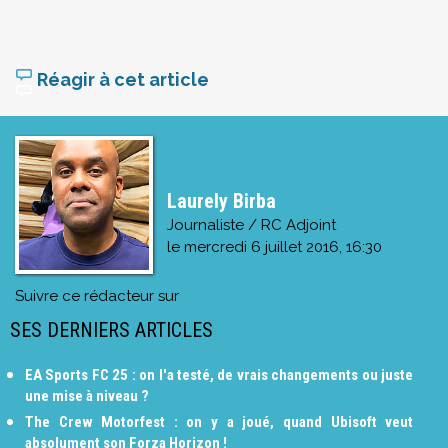
Réagir à cet article
Laurely Birba
Journaliste / RC Adjoint
le
mercredi 6 juillet 2016, 16:30
Suivre ce rédacteur sur
SES DERNIERS ARTICLES
EA Sports FC 25 : on l'a testé, de vrais changements ou juste
une mise à niveau ?
The Crew Motorfest : on y a joué, quand Ubisoft veut
absolument son Forza Horizon !