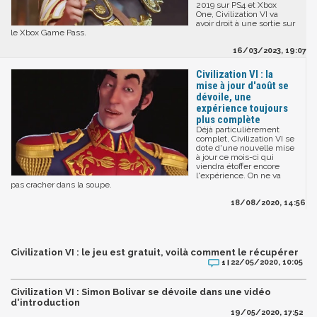
2019 sur PS4 et Xbox
One, Civilization VI va
avoir droit à une sortie sur
le Xbox Game Pass.
16/03/2023, 19:07
Civilization VI : la
mise à jour d'août se
dévoile, une
expérience toujours
plus complète
Déjà particulièrement
complet, Civilization VI se
dote d'une nouvelle mise
à jour ce mois-ci qui
viendra étoffer encore
l'expérience. On ne va
pas cracher dans la soupe.
18/08/2020, 14:56
Civilization VI : le jeu est gratuit, voilà comment le récupérer
22/05/2020, 10:05
1 |
Civilization VI : Simon Bolivar se dévoile dans une vidéo
d'introduction
19/05/2020, 17:52