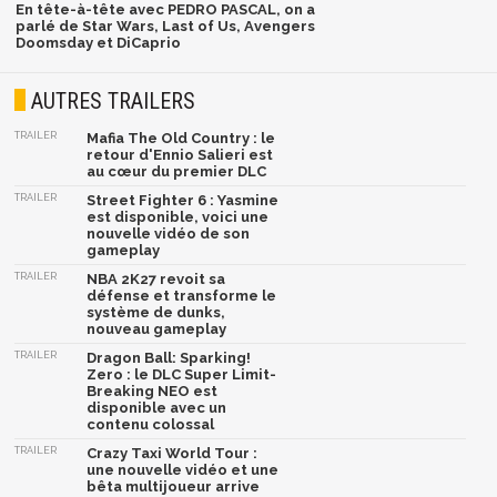
En tête-à-tête avec PEDRO PASCAL, on a
parlé de Star Wars, Last of Us, Avengers
Doomsday et DiCaprio
AUTRES TRAILERS
TRAILER
Mafia The Old Country : le
retour d'Ennio Salieri est
au cœur du premier DLC
TRAILER
Street Fighter 6 : Yasmine
est disponible, voici une
nouvelle vidéo de son
gameplay
TRAILER
NBA 2K27 revoit sa
défense et transforme le
système de dunks,
nouveau gameplay
TRAILER
Dragon Ball: Sparking!
Zero : le DLC Super Limit-
Breaking NEO est
disponible avec un
contenu colossal
TRAILER
Crazy Taxi World Tour :
une nouvelle vidéo et une
bêta multijoueur arrive