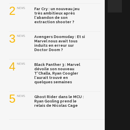
2
NEWS
Far Cry : un nouveau jeu
très ambitieux après
l'abandon de son
extraction shooter ?
3
NEWS
Avengers Doomsday : Et si
Marvel nous avait tous
induits en erreur sur
Doctor Doom ?
4
NEWS
Black Panther 3 : Marvel
dévoile son nouveau
T'Challa, Ryan Coogler
l'aurait trouvé en
quelques semaines
5
NEWS
Ghost Rider dans le MCU :
Ryan Gosling prend le
relais de Nicolas Cage