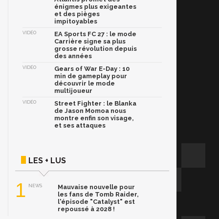
énigmes plus exigeantes
et des pièges
impitoyables
VIDÉO
EA Sports FC 27 : le mode
Carrière signe sa plus
grosse révolution depuis
des années
VIDÉO
Gears of War E-Day : 10
min de gameplay pour
découvrir le mode
multijoueur
VIDÉO
Street Fighter : le Blanka
de Jason Momoa nous
montre enfin son visage,
et ses attaques
LES + LUS
1
NEWS
Mauvaise nouvelle pour
les fans de Tomb Raider,
l'épisode "Catalyst" est
repoussé à 2028 !