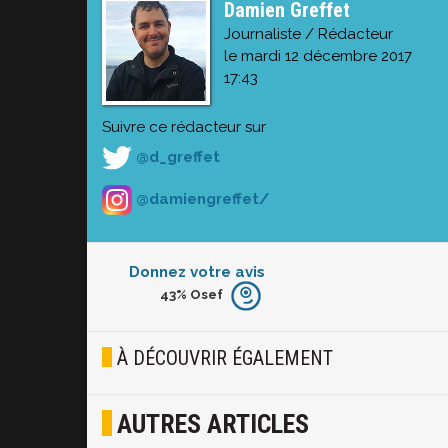
Damien Greffet
Journaliste / Rédacteur
le mardi 12 décembre 2017
17:43
Suivre ce rédacteur sur
@d_greffet
@damiengreffet/
Donnez votre avis
43%
Osef
Furieux
Blasé
À DÉCOUVRIR ÉGALEMENT
Osef
AUTRES ARTICLES
Joyeux