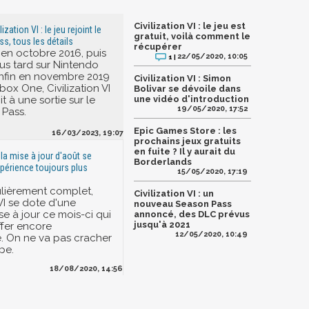
Civilization VI : le jeu est
ization VI : le jeu rejoint le
gratuit, voilà comment le
, tous les détails
récupérer
 en octobre 2016, puis
22/05/2020, 10:05
1 |
us tard sur Nintendo
enfin en novembre 2019
Civilization VI : Simon
box One, Civilization VI
Bolivar se dévoile dans
it à une sortie sur le
une vidéo d'introduction
19/05/2020, 17:52
Pass.
Epic Games Store : les
16/03/2023, 19:07
prochains jeux gratuits
en fuite ? Il y aurait du
: la mise à jour d'août se
Borderlands
xpérience toujours plus
15/05/2020, 17:19
ulièrement complet,
Civilization VI : un
 VI se dote d'une
nouveau Season Pass
e à jour ce mois-ci qui
annoncé, des DLC prévus
jusqu'à 2021
ffer encore
12/05/2020, 10:49
e. On ne va pas cracher
pe.
18/08/2020, 14:56