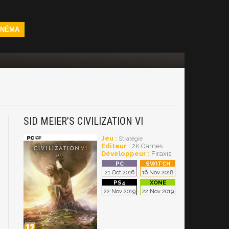
INÉMA
SID MEIER’S CIVILIZATION VI
Jeu :
Stratégie
Editeur :
2K Games
Développeur :
Firaxis
21 Oct 2016
16 Nov 2018
22 Nov 2019
22 Nov 2019