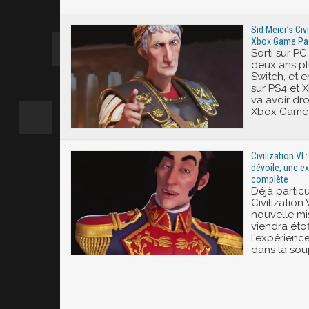
Excité
Sid Meier’s Civil
Xbox Game Pass
Sorti sur PC
deux ans pl
Switch, et 
sur PS4 et X
va avoir dro
Xbox Game 
Civilization VI 
dévoile, une e
complète
Déjà partic
Civilization
nouvelle mis
viendra éto
l'expérienc
dans la sou