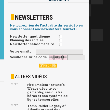
Red Death
NEWSLETTERS
Ne loupez rien de l'actualité du jeu vidéo en
vous abonnant aux newsletters JeuxActu.
Newsletter quotidienne
Planning des sorties
Newsletter hebdomadaire
Votre email :
Veuillez saisir ce code :
AUTRES VIDÉOS
VIDÉO
Fire Emblem Fortune's
Weave dévoile son
gameplay, ses quatre
héros et son système de
lignes temporelles
VIDÉO
Tomb Raider Legacy of
Atlantis promet des