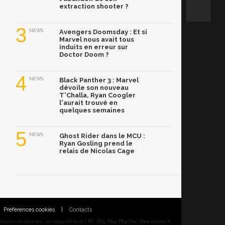
extraction shooter ?
3
NEWS
Avengers Doomsday : Et si
Marvel nous avait tous
induits en erreur sur
Doctor Doom ?
4
NEWS
Black Panther 3 : Marvel
dévoile son nouveau
T'Challa, Ryan Coogler
l'aurait trouvé en
quelques semaines
5
NEWS
Ghost Rider dans le MCU :
Ryan Gosling prend le
relais de Nicolas Cage
Préférences cookies
|
Contacts
ces et soluces... on vous dit tout ! PC, PS5, PS4, PS4 Pro, Xbox series X,