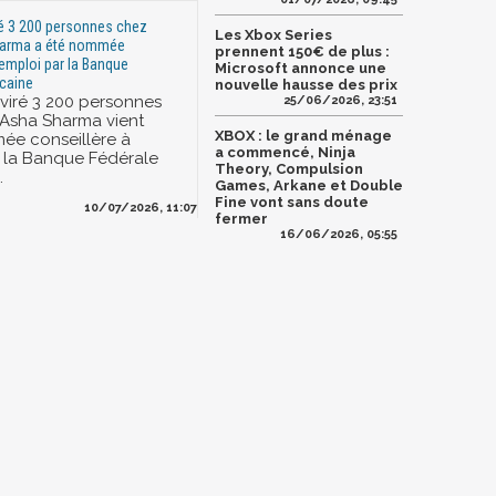
ré 3 200 personnes chez
Les Xbox Series
harma a été nommée
prennent 150€ de plus :
'emploi par la Banque
Microsoft annonce une
caine
nouvelle hausse des prix
 viré 3 200 personnes
25/06/2026, 23:51
 Asha Sharma vient
XBOX : le grand ménage
ée conseillère à
a commencé, Ninja
r la Banque Fédérale
Theory, Compulsion
.
Games, Arkane et Double
Fine vont sans doute
10/07/2026, 11:07
fermer
16/06/2026, 05:55