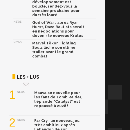
développement est
bouclé, rendez-vous la
semaine prochaine pour
du très lourd
NEWS
God of War : après Ryan
Hurst, Dave Bautista serait
en négociations pour
devenir le nouveau Kratos
NEWS
Marvel Tōkon Fighting
Souls lâche son ultime
trailer avant le grand
combat
LES + LUS
1
NEWS
Mauvaise nouvelle pour
les fans de Tomb Raider,
l'épisode "Catalyst" est
repoussé à 2028 !
2
NEWS
Far Cry : un nouveau jeu
très ambitieux après
l'abandon de son