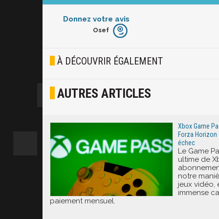
Donnez votre avis
Osef
Furieux
Blasé
À DÉCOUVRIR ÉGALEMENT
Osef
AUTRES ARTICLES
Joyeux
Excité
Xbox Game Pass
Forza Horizon 
échec
Le Game Pas
ultime de X
abonnement
notre mani
jeux vidéo,
immense ca
paiement mensuel.