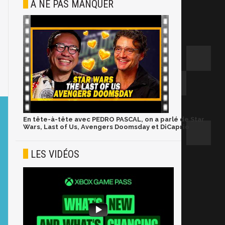
À NE PAS MANQUER
En tête-à-tête avec PEDRO PASCAL, on a parlé de Star
Wars, Last of Us, Avengers Doomsday et DiCaprio
LES VIDÉOS