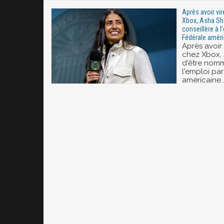
Après avoir vi
Xbox, Asha S
conseillère à l
Fédérale améri
Après avoir
chez Xbox,
d'être nomm
l'emploi pa
américaine..