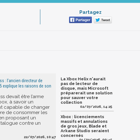
Partagez
La Xbox Helix n'aurait
 : l’ancien directeur de
pas de lecteur de
5 explique les raisons de son
disque, mais Microsoft
préparerait une solution
s devait être l’arme
pour sauver votre
box, à savoir un
collection
 capable de changer
02/07/2026, 14:25
ère de consommer les
Xbox : licenciements
 en proposant un
massifs et annulations
talogue contre un
de gros jeux, Blade et
Arkane Studio seraient
concernés
22/07/2026, 10:47
01/07/2026, 09:45