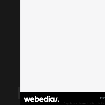
Men
Depuis 2004, JeuxActu décrypte l'actu