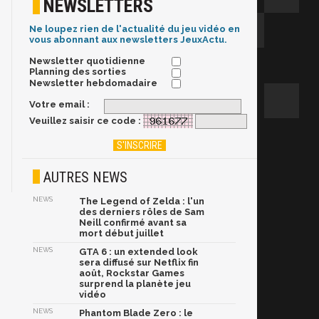
NEWSLETTERS
Ne loupez rien de l'actualité du jeu vidéo en
vous abonnant aux newsletters JeuxActu.
Newsletter quotidienne
Planning des sorties
Newsletter hebdomadaire
Votre email :
Veuillez saisir ce code :
AUTRES NEWS
NEWS
The Legend of Zelda : l'un
des derniers rôles de Sam
Neill confirmé avant sa
mort début juillet
NEWS
GTA 6 : un extended look
sera diffusé sur Netflix fin
août, Rockstar Games
surprend la planète jeu
vidéo
NEWS
Phantom Blade Zero : le