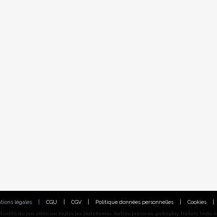
tions légales
|
CGU
|
CGV
|
Politique données personnelles
|
Cookies
|
alité du jeu vidéo sur toutes les plateformes. Sorties, previews, gameplay, trailers, tests, astu