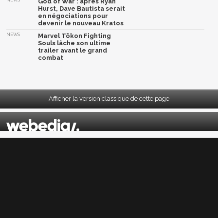
God of War : après Ryan
Hurst, Dave Bautista serait
en négociations pour
devenir le nouveau Kratos
NEWS
Marvel Tōkon Fighting
Souls lâche son ultime
trailer avant le grand
combat
Afficher la version classique de cette page
Mentions légales
|
CGU
|
CGV
|
Politique données personnelles
|
Cookies
|
Préférences cookies
|
Contacts
Depuis 2004, JeuxActu décrypte l'actualité du jeu vidéo sur toutes les plateformes.
Sorties, previews, gameplay, trailers, tests, astuces et soluces... on vous dit tout ! PC,
PS5, PS4, PS4 Pro, Xbox series X, Xbox One, Xbox One X, PS3, Xbox 360, Nintendo Switch,
Wii U, Nintendo 3DS, Nintendo 2DS, Stadia, Xbox Game Pass...
Jeuxactu.com est édité par
Webedia
Réalisation Vitalyn
© 2004-2026 Webedia. Tous droits réservés. Reproduction interdite sans autorisation.