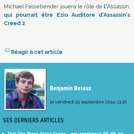
Michael Fassebender jouera le rôle de
l'
Assassin,
qui pourrait être Ezio Auditore d'Assassin's
Creed 2
.
Réagir à cet article
Benjamin Betaux
le
vendredi 19 septembre 2014, 13:16
SES DERNIERS ARTICLES
Test One Piece Grand Cruise : une expérience PS VR qui