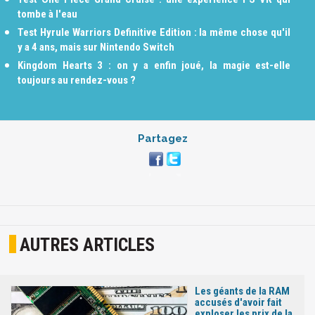
tombe à l'eau
Test Hyrule Warriors Definitive Edition : la même chose qu'il
y a 4 ans, mais sur Nintendo Switch
Kingdom Hearts 3 : on y a enfin joué, la magie est-elle
toujours au rendez-vous ?
Partagez
AUTRES ARTICLES
Les géants de la RAM
accusés d'avoir fait
exploser les prix de la