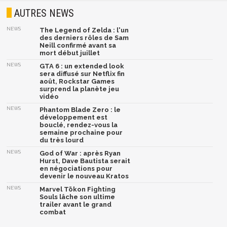
AUTRES NEWS
NEWS
The Legend of Zelda : l'un
des derniers rôles de Sam
Neill confirmé avant sa
mort début juillet
NEWS
GTA 6 : un extended look
sera diffusé sur Netflix fin
août, Rockstar Games
surprend la planète jeu
vidéo
NEWS
Phantom Blade Zero : le
développement est
bouclé, rendez-vous la
semaine prochaine pour
du très lourd
NEWS
God of War : après Ryan
Hurst, Dave Bautista serait
en négociations pour
devenir le nouveau Kratos
NEWS
Marvel Tōkon Fighting
Souls lâche son ultime
trailer avant le grand
combat