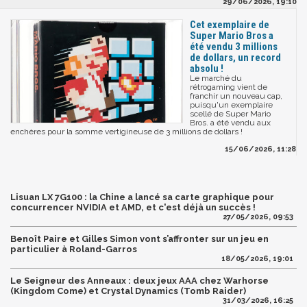
29/06/2026, 19:10
Cet exemplaire de
Super Mario Bros a
été vendu 3 millions
de dollars, un record
absolu !
Le marché du
rétrogaming vient de
franchir un nouveau cap,
puisqu'un exemplaire
scellé de Super Mario
Bros. a été vendu aux
enchères pour la somme vertigineuse de 3 millions de dollars !
15/06/2026, 11:28
Lisuan LX 7G100 : la Chine a lancé sa carte graphique pour
concurrencer NVIDIA et AMD, et c'est déjà un succès !
27/05/2026, 09:53
Benoît Paire et Gilles Simon vont s’affronter sur un jeu en
particulier à Roland-Garros
18/05/2026, 19:01
Le Seigneur des Anneaux : deux jeux AAA chez Warhorse
(Kingdom Come) et Crystal Dynamics (Tomb Raider)
31/03/2026, 16:25