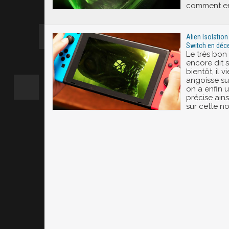
comment en 
Alien Isolatio
Switch en déce
Le très bon 
encore dit s
bientôt, il 
angoisse su
on a enfin 
précise ain
sur cette no