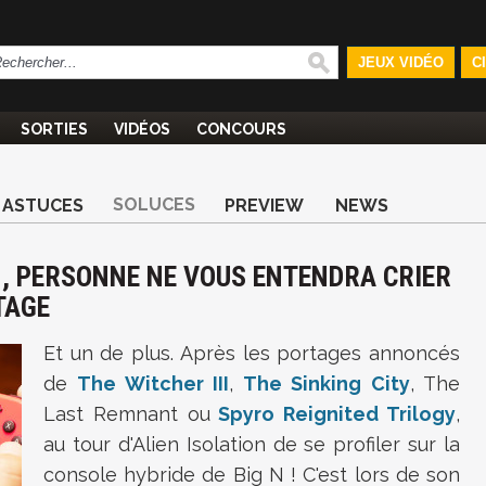
JEUX VIDÉO
C
SORTIES
VIDÉOS
CONCOURS
SOLUCES
ASTUCES
PREVIEW
NEWS
H, PERSONNE NE VOUS ENTENDRA CRIER
TAGE
Et un de plus. Après les portages annoncés
de
The Witcher III
,
The Sinking City
, The
Last Remnant ou
Spyro Reignited Trilogy
,
au tour d'Alien Isolation de se profiler sur la
console hybride de Big N ! C'est lors de son