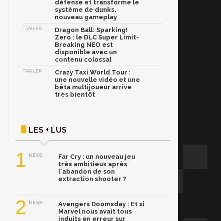
défense et transforme le
système de dunks,
nouveau gameplay
TRAILER
Dragon Ball: Sparking!
Zero : le DLC Super Limit-
Breaking NEO est
disponible avec un
contenu colossal
TRAILER
Crazy Taxi World Tour :
une nouvelle vidéo et une
bêta multijoueur arrive
très bientôt
LES + LUS
1
NEWS
Far Cry : un nouveau jeu
très ambitieux après
l'abandon de son
extraction shooter ?
2
NEWS
Avengers Doomsday : Et si
Marvel nous avait tous
induits en erreur sur