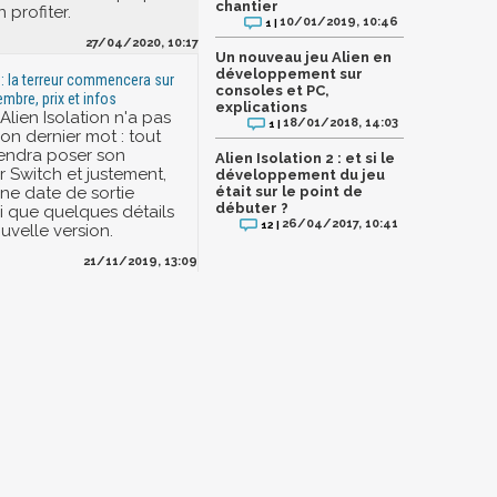
chantier
profiter.
10/01/2019, 10:46
1 |
27/04/2020, 10:17
Un nouveau jeu Alien en
développement sur
n : la terreur commencera sur
consoles et PC,
mbre, prix et infos
explications
Alien Isolation n'a pas
18/01/2018, 14:03
1 |
on dernier mot : tout
viendra poser son
Alien Isolation 2 : et si le
r Switch et justement,
développement du jeu
une date de sortie
était sur le point de
débuter ?
si que quelques détails
26/04/2017, 10:41
12 |
uvelle version.
21/11/2019, 13:09