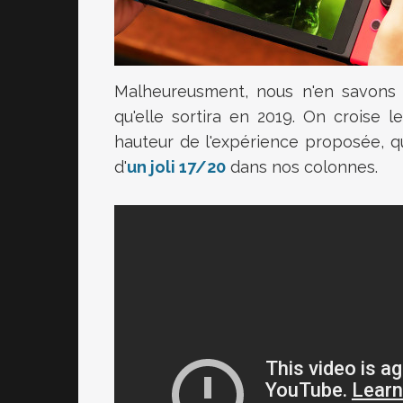
Malheureusment, nous n'en savons p
qu'elle sortira en 2019. On croise 
hauteur de l'expérience proposée, qu
d'
un joli 17/20
dans nos colonnes.