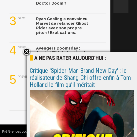
Doctor Doom ?
3
NEWS
Ryan Gosling a convaincu
Marvel de relancer Ghost
Rider avec son propre
pitch ! Explications.
4
NEWS
Avengers Doomsday :
Scarlet Witch derrière les
A NE PAS RATER AUJOURD'HUI :
mystérieuses Sorcières
de Latvérie ?
Critique 'Spider-Man Brand New Day' : le
5
réalisateur de Shang-Chi offre enfin à Tom
PREVIEW
Critique 'Spider-Man
Brand New Day' : le
Holland le film qu’il méritait
réalisateur de Shang-Chi
offre enfin à Tom Holland
le film qu’il méritait
Préférences cookies
|
Contacts