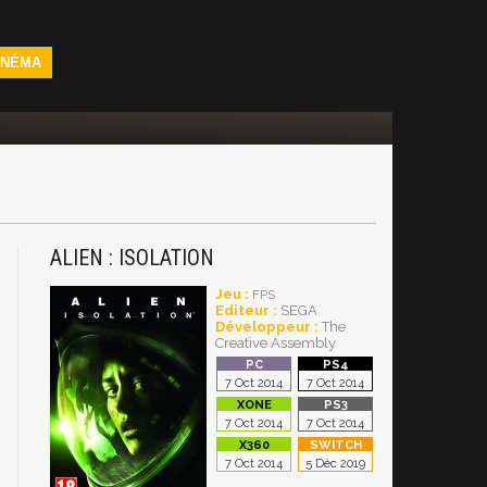
INÉMA
ALIEN : ISOLATION
Jeu :
FPS
Editeur :
SEGA
Développeur :
The
Creative Assembly
7 Oct 2014
7 Oct 2014
7 Oct 2014
7 Oct 2014
7 Oct 2014
5 Déc 2019