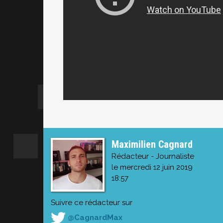
Maximilien Cagnard
Rédacteur - Journaliste
le mercredi 12 juin 2019
18:57
Suivre ce rédacteur sur
@CagnardMax