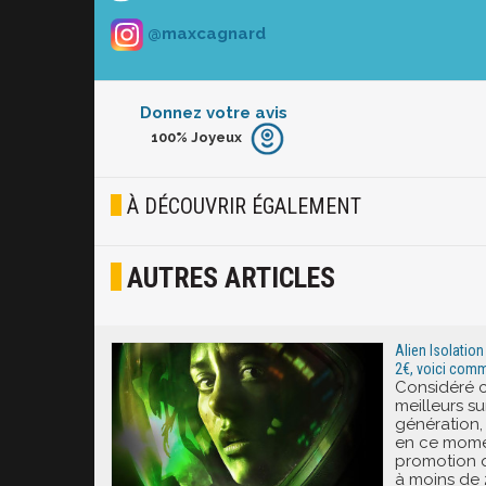
@maxcagnard
Donnez votre avis
100%
Joyeux
Furieux
Blasé
À DÉCOUVRIR ÉGALEMENT
Osef
AUTRES ARTICLES
Joyeux
Excité
Alien Isolation
2€, voici comme
Considéré 
meilleurs su
génération, 
en ce mome
promotion q
à moins de 