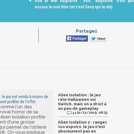
God of War Ragnarök : non, "Ragnarök" n'est pas
encore le vrai titre (et c'est Sony qui le dit)
Partagez
Alien Isolation : le jeu
 : le jeu est vendu à moins de
rate Halloween sur
nt profiter de l'offre
Switch, mais on a droit à
comme l'un des
un peu de gameplay
rvival horror de sa
01/11/2019, 08:33
1 |
Alien Isolation profite
nt d'une grosse
Alien Isolation 2 : rangez
ui permet de l'obtenir
vos espoirs, le jeu n'est
absolument pas en
2€. On vous explique