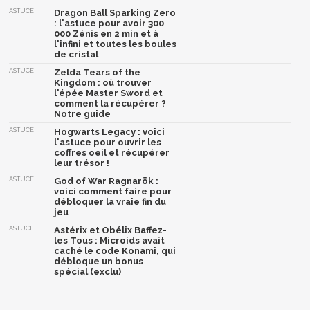
ASTUCE
Dragon Ball Sparking Zero
: l'astuce pour avoir 300
000 Zénis en 2 min et à
l'infini et toutes les boules
de cristal
ASTUCE
Zelda Tears of the
Kingdom : où trouver
l'épée Master Sword et
comment la récupérer ?
Notre guide
ASTUCE
Hogwarts Legacy : voici
l'astuce pour ouvrir les
coffres oeil et récupérer
leur trésor !
ASTUCE
God of War Ragnarök :
voici comment faire pour
débloquer la vraie fin du
jeu
ASTUCE
Astérix et Obélix Baffez-
les Tous : Microids avait
caché le code Konami, qui
débloque un bonus
spécial (exclu)