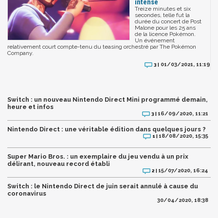
intense
Treize minutes et six
secondes, telle fut la
durée du concert de Post
Malone pour les 25 ans
de la licence Pokémon.
Un événement
relativement court compte-tenu du teasing orchestré par The Pokémon
Company.
01/03/2021, 11:19
3 |
Switch : un nouveau Nintendo Direct Mini programmé demain,
heure et infos
16/09/2020, 11:21
3 |
Nintendo Direct : une véritable édition dans quelques jours ?
18/08/2020, 15:35
1 |
Super Mario Bros. : un exemplaire du jeu vendu à un prix
délirant, nouveau record établi
15/07/2020, 16:24
2 |
Switch : le Nintendo Direct de juin serait annulé à cause du
coronavirus
30/04/2020, 18:38