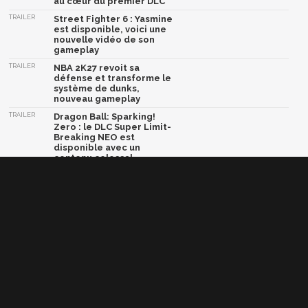
au cœur du premier DLC
TRAILER
Street Fighter 6 : Yasmine
est disponible, voici une
nouvelle vidéo de son
gameplay
TRAILER
NBA 2K27 revoit sa
défense et transforme le
système de dunks,
nouveau gameplay
TRAILER
Dragon Ball: Sparking!
Zero : le DLC Super Limit-
Breaking NEO est
disponible avec un
contenu colossal
TRAILER
Crazy Taxi World Tour :
une nouvelle vidéo et une
bêta multijoueur arrive
très bientôt
Afficher la version classique de cette page