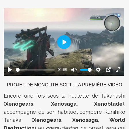
PROJET DE MONOLITH SOFT : LA PREMIÈRE VIDÉO
Encore une fois sous la houlette de Takahashi
(
Xenogears
,
Xenosaga
,
Xenoblade
),
accompagné de son habituel compère Kunihiko
Tanaka (
Xenogears
,
Xenosaga
,
World
Destruction
) au
chara-design
, ce projet sera qui