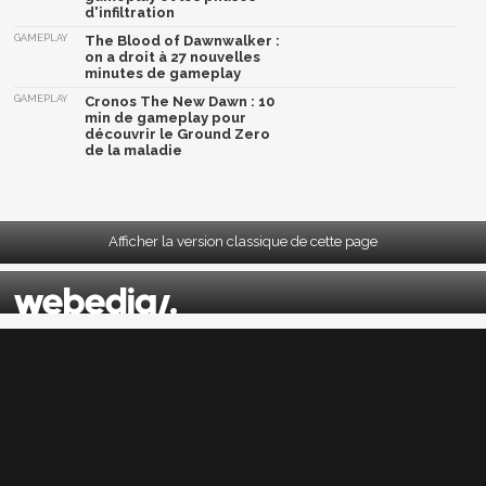
d'infiltration
GAMEPLAY
The Blood of Dawnwalker :
on a droit à 27 nouvelles
minutes de gameplay
GAMEPLAY
Cronos The New Dawn : 10
min de gameplay pour
découvrir le Ground Zero
de la maladie
Afficher la version classique de cette page
Mentions légales
|
CGU
|
CGV
|
Politique données personnelles
|
Cookies
|
Préférences cookies
|
Contacts
Depuis 2004, JeuxActu décrypte l'actualité du jeu vidéo sur toutes les plateformes.
Sorties, previews, gameplay, trailers, tests, astuces et soluces... on vous dit tout ! PC,
PS5, PS4, PS4 Pro, Xbox series X, Xbox One, Xbox One X, PS3, Xbox 360, Nintendo Switch,
Wii U, Nintendo 3DS, Nintendo 2DS, Stadia, Xbox Game Pass...
Jeuxactu.com est édité par
Webedia
Réalisation Vitalyn