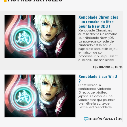
Xenoblade Chronicles
: un remake du titre
pour la New 3DS !
Xenoblade Chronicles
aura le droit à un remake
sur Nintendo New 3DS.
La nouvelle console de
Nintendo est la seule
capable d'accueillir le jeu,
en raison de son
processeur plus puissant
que celui de son aînée.
29/08/2014, 16:31
Xenoblade 2 sur Wii U
?
C'est lors de la
conférence Nintendo
Direct que l'éditeur
japonais a dévoilé une
vidéo de ce qui pourrait
bien être la suite de
l'excellent Xenoblade.
23/01/2013, 16:19
3 |