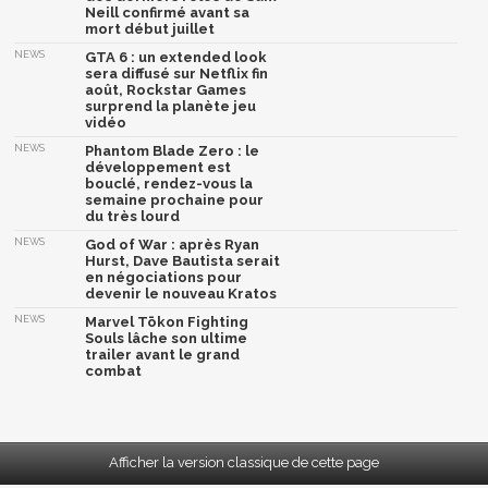
Neill confirmé avant sa
mort début juillet
NEWS
GTA 6 : un extended look
sera diffusé sur Netflix fin
août, Rockstar Games
surprend la planète jeu
vidéo
NEWS
Phantom Blade Zero : le
développement est
bouclé, rendez-vous la
semaine prochaine pour
du très lourd
NEWS
God of War : après Ryan
Hurst, Dave Bautista serait
en négociations pour
devenir le nouveau Kratos
NEWS
Marvel Tōkon Fighting
Souls lâche son ultime
trailer avant le grand
combat
Afficher la version classique de cette page