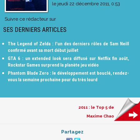
le
jeudi 22 décembre 2011, 0:53
Suivre ce rédacteur sur
SES DERNIERS ARTICLES
The Legend of Zelda : l'un des derniers rôles de Sam Neill
confirmé avant sa mort début juillet
GTA 6 : un extended look sera diffusé sur Netflix fin août,
Rockstar Games surprend la planète jeu vidéo
Phantom Blade Zero : le développement est bouclé, rendez-
vous la semaine prochaine pour du très lourd
2011 : le Top 5 de
Maxime Chao
Partagez