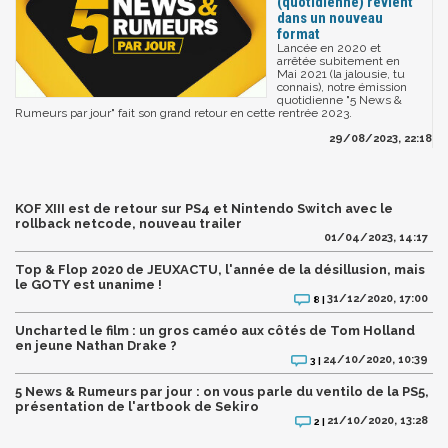
(quotidienne) revient
dans un nouveau
format
Lancée en 2020 et
arrêtée subitement en
Mai 2021 (la jalousie, tu
connais), notre émission
quotidienne "5 News &
Rumeurs par jour" fait son grand retour en cette rentrée 2023.
29/08/2023, 22:18
KOF XIII est de retour sur PS4 et Nintendo Switch avec le
rollback netcode, nouveau trailer
01/04/2023, 14:17
Top & Flop 2020 de JEUXACTU, l'année de la désillusion, mais
le GOTY est unanime !
31/12/2020, 17:00
8 |
Uncharted le film : un gros caméo aux côtés de Tom Holland
en jeune Nathan Drake ?
24/10/2020, 10:39
3 |
5 News & Rumeurs par jour : on vous parle du ventilo de la PS5,
présentation de l'artbook de Sekiro
21/10/2020, 13:28
2 |