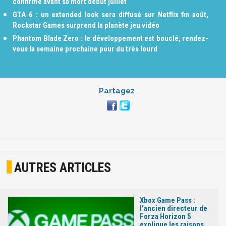
confirmé avant sa mort début juillet
GTA 6 : un extended look sera diffusé sur Netflix fin août,
Rockstar Games surprend la planète jeu vidéo
Phantom Blade Zero : le développement est bouclé, rendez-
vous la semaine prochaine pour du très lourd
Partagez
AUTRES ARTICLES
Xbox Game Pass :
l’ancien directeur de
Forza Horizon 5
explique les raisons