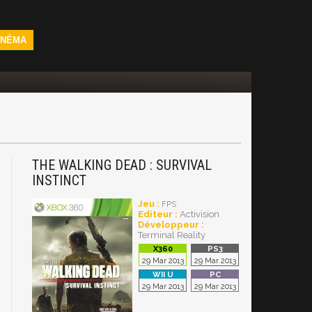
INÉMA
THE WALKING DEAD : SURVIVAL
INSTINCT
Jeu :
FPS
Editeur :
Activision
Développeur :
Terminal Reality
29 Mar 2013
29 Mar 2013
29 Mar 2013
29 Mar 2013