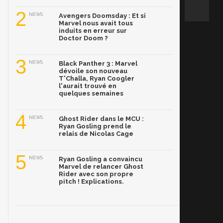
2
NEWS
Avengers Doomsday : Et si
Marvel nous avait tous
induits en erreur sur
Doctor Doom ?
3
NEWS
Black Panther 3 : Marvel
dévoile son nouveau
T'Challa, Ryan Coogler
l'aurait trouvé en
quelques semaines
4
NEWS
Ghost Rider dans le MCU :
Ryan Gosling prend le
relais de Nicolas Cage
5
NEWS
Ryan Gosling a convaincu
Marvel de relancer Ghost
Rider avec son propre
pitch ! Explications.