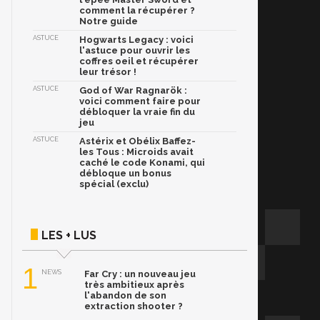
comment la récupérer ?
Notre guide
ASTUCE
Hogwarts Legacy : voici
l'astuce pour ouvrir les
coffres oeil et récupérer
leur trésor !
ASTUCE
God of War Ragnarök :
voici comment faire pour
débloquer la vraie fin du
jeu
ASTUCE
Astérix et Obélix Baffez-
les Tous : Microids avait
caché le code Konami, qui
débloque un bonus
spécial (exclu)
LES + LUS
1
NEWS
Far Cry : un nouveau jeu
très ambitieux après
l'abandon de son
extraction shooter ?