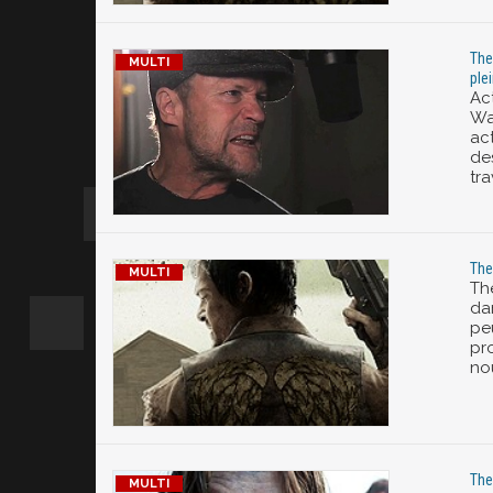
The
ple
Ac
Wal
ac
de
tra
The
Th
dan
pe
pr
no
The