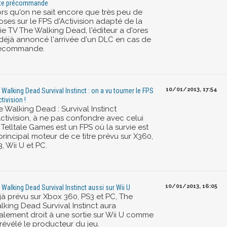
te précommande
ors qu'on ne sait encore que très peu de
oses sur le FPS d'Activision adapté de la
ie TV The Walking Dead, l'éditeur a d'ores
 déjà annoncé l'arrivée d'un DLC en cas de
écommande.
10/01/2013, 17:54
 Walking Dead Survival Instinct : on a vu tourner le FPS
tivision !
 Walking Dead : Survival Instinct
Activision, à ne pas confondre avec celui
Telltale Games est un FPS où la survie est
principal moteur de ce titre prévu sur X360,
, Wii U et PC.
10/01/2013, 16:05
 Walking Dead Survival Instinct aussi sur Wii U
jà prévu sur Xbox 360, PS3 et PC, The
lking Dead Survival Instinct aura
alement droit à une sortie sur Wii U comme
 révélé le producteur du jeu.