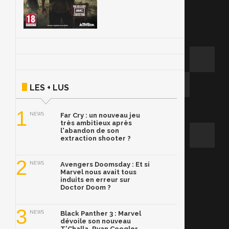
LES + LUS
1
NEWS
Far Cry : un nouveau jeu
très ambitieux après
l'abandon de son
extraction shooter ?
2
NEWS
Avengers Doomsday : Et si
Marvel nous avait tous
induits en erreur sur
Doctor Doom ?
3
NEWS
Black Panther 3 : Marvel
dévoile son nouveau
T'Challa, Ryan Coogler