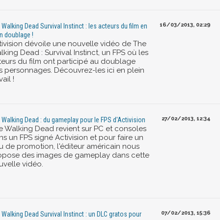
16/03/2013, 02:29
 Walking Dead Survival Instinct : les acteurs du film en
in doublage !
tivision dévoile une nouvelle vidéo de The
king Dead : Survival Instinct, un FPS où les
teurs du film ont participé au doublage
s personnages. Découvrez-les ici en plein
vail !
27/02/2013, 12:34
 Walking Dead : du gameplay pour le FPS d'Activision
e Walking Dead revient sur PC et consoles
s un FPS signé Activision et pour faire un
u de promotion, l'éditeur américain nous
opose des images de gameplay dans cette
uvelle vidéo.
07/02/2013, 15:36
 Walking Dead Survival Instinct : un DLC gratos pour