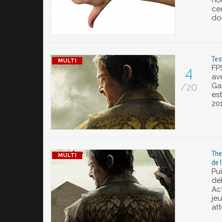
no
ceu
do
Tes
FP
4
av
/20
Ga
est
201
The
de 
Pu
dé
Act
jeu
at