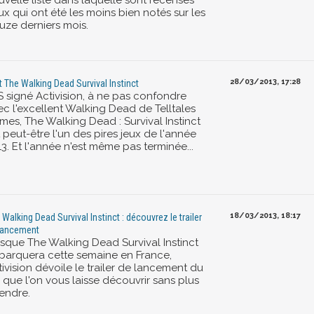
uvelle liste dans laquelle sont recensés
x qui ont été les moins bien notés sur les
uze derniers mois.
28/03/2013, 17:28
t The Walking Dead Survival Instinct
S signé Activision, à ne pas confondre
ec l'excellent Walking Dead de Telltales
mes, The Walking Dead : Survival Instinct
 peut-être l'un des pires jeux de l'année
3. Et l'année n'est même pas terminée...
18/03/2013, 18:17
 Walking Dead Survival Instinct : découvrez le trailer
lancement
isque The Walking Dead Survival Instinct
barquera cette semaine en France,
ivision dévoile le trailer de lancement du
 que l'on vous laisse découvrir sans plus
tendre.