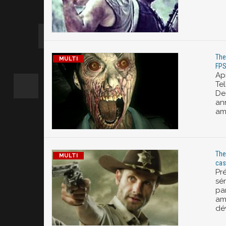
The
FPS
Ap
Te
Dea
an
am
The
cas
Pré
sé
pa
amé
dé