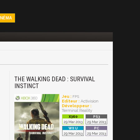
INÉMA
THE WALKING DEAD : SURVIVAL
INSTINCT
Jeu :
FPS
Editeur :
Activision
Développeur :
Terminal Reality
29 Mar 2013
29 Mar 2013
29 Mar 2013
29 Mar 2013