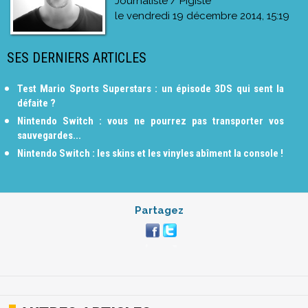
Journaliste / Pigiste
le
vendredi 19 décembre 2014, 15:19
SES DERNIERS ARTICLES
Test Mario Sports Superstars : un épisode 3DS qui sent la
défaite ?
Nintendo Switch : vous ne pourrez pas transporter vos
sauvegardes...
Nintendo Switch : les skins et les vinyles abîment la console !
Partagez