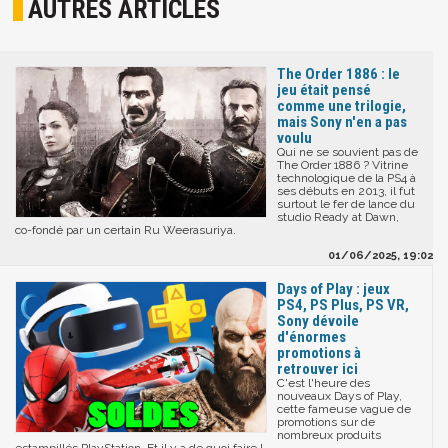
AUTRES ARTICLES
The Order 1886 : le
jeu était pensé
comme une trilogie,
mais Sony n'en a pas
voulu
Qui ne se souvient pas de
The Order 1886 ? Vitrine
technologique de la PS4 à
ses débuts en 2013, il fut
surtout le fer de lance du
studio Ready at Dawn,
co-fondé par un certain Ru Weerasuriya.
01/06/2025, 19:02
Days of Play : jeux
PS4, PS Plus, PS VR,
Sony dévoile
d'énormes
promotions à
retrouver ici
C'est l'heure des
nouveaux Days of Play,
cette fameuse vague de
promotions sur de
nombreux produits