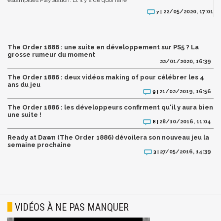
estampillés PlayStation. Et il y a de quoi faire !
22/05/2020, 17:01
7 |
The Order 1886 : une suite en développement sur PS5 ? La
grosse rumeur du moment
22/01/2020, 16:39
The Order 1886 : deux vidéos making of pour célébrer les 4
ans du jeu
21/02/2019, 16:56
9 |
The Order 1886 : les développeurs confirment qu'il y aura bien
une suite !
28/10/2016, 11:04
8 |
Ready at Dawn (The Order 1886) dévoilera son nouveau jeu la
semaine prochaine
27/05/2016, 14:39
3 |
VIDÉOS À NE PAS MANQUER