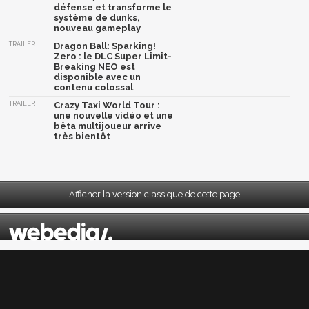
défense et transforme le
système de dunks,
nouveau gameplay
TRAILER
Dragon Ball: Sparking!
Zero : le DLC Super Limit-
Breaking NEO est
disponible avec un
contenu colossal
TRAILER
Crazy Taxi World Tour :
une nouvelle vidéo et une
bêta multijoueur arrive
très bientôt
Afficher la version classique de cette page
Mentions légales
|
CGU
|
CGV
|
Politique données personnelles
|
Cookies
|
Préférences cookies
|
Contacts
Depuis 2004, JeuxActu décrypte l'actualité du jeu vidéo sur toutes les plateformes.
Sorties, previews, gameplay, trailers, tests, astuces et soluces... on vous dit tout ! PC,