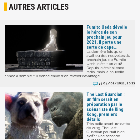
AUTRES ARTICLES
Fumito Ueda dévoile
le héros de son
prochain jeu pour
2021, il porte une
sorte de cape...
La dernière fois qu'on
avait eu des nouvelles du
prochain jeu de Fumito
Ueda, c'était en 2018.
Depuis, c'était silence-
radio, mais la nouvelle
année a semble-t-il donné envie d'en révéler davantage.
04/01/2021, 10:17
7 |
The Last Guardian :
un film serait en
préparation par le
scénariste de King
Kong, premiers
détails
Très belle aventure datée
de 2015, The Last
Guardian pourrait bien
s'offrir une seconde