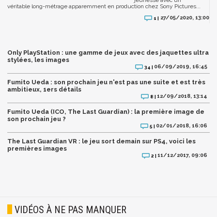
jeunesse avec un
véritable long-métrage apparemment en production chez Sony Pictures...
27/05/2020, 13:00
1 |
Only PlayStation : une gamme de jeux avec des jaquettes ultra
stylées, les images
06/09/2019, 16:45
34 |
Fumito Ueda : son prochain jeu n'est pas une suite et est très
ambitieux, 1ers détails
12/09/2018, 13:14
8 |
Fumito Ueda (ICO, The Last Guardian) : la première image de
son prochain jeu ?
02/01/2018, 16:06
5 |
The Last Guardian VR : le jeu sort demain sur PS4, voici les
premières images
11/12/2017, 09:06
2 |
VIDÉOS À NE PAS MANQUER