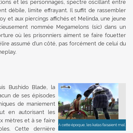
ions et les personnages, spectre oscillant entre
t débile, limite effrayant. Il suffit de rassembler
troy et aux piercings affichés et Melinda, une jeune
ucieusement nommée Megamelons (sic) dans un
ture où les prisonniers aiment se faire fouetter
élire assumé d'un côté, pas forcément de celui du
meplay.
uis Bushido Blade, la
acun de ses épisodes
hniques de maniement
ut en autorisant les
x mètres et à se faire
A cette époque, les katas faisaient mal.
bles. Cette dernière