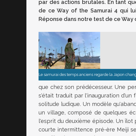
par des actions brutales. En tant que
de ce Way of the Samurai 4 qui lui
Réponse dans notre test de ce Way o
Le samurai des temps anciens regarde la Japon change
que chez son prédécesseur. Une per
s'était traduit par l'inauguration d'u
solitude ludique. Un modèle qu'aban
un village, composé de quelques écr
l'esprit du deuxième épisode. Un îlot 
courte intermittence pré-ère Meiji se