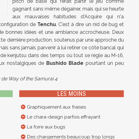
pitch de base qui ferait partir le jeu comme
gagnant sans même dégainer, mais qui se heurte
aux mauvaises habitudes d'Acquire qui n'a
 configuration de
Tenchu
. C'est à dire un nid de bug et
 de bonnes idées et une ambiance accrocheuse. Deux
ette dernière production, soutenus par une approche du
is sans jamais parvenir à lui retirer ce côté bancal qui
fix de kenjutsu dans des temps où tout se règle au M-16,
 aux nostalgiques de
Bushido Blade
pourtant un peu
t de Way of the Samurai 4
LES MOINS
Graphiquement aux fraises
Le chara-design parfois effrayant
La foire aux bugs
Des chargements beaucoup trop longs