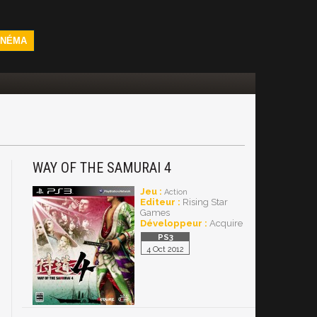
INÉMA
WAY OF THE SAMURAI 4
3
Jeu :
Action
Editeur :
Rising Star
Games
Développeur :
Acquire
4 Oct 2012