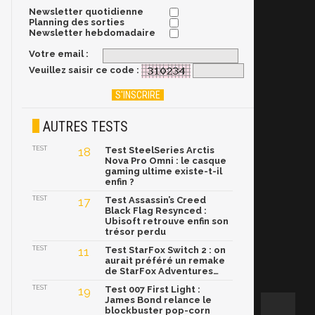
Newsletter quotidienne
Planning des sorties
Newsletter hebdomadaire
Votre email :
Veuillez saisir ce code :
AUTRES TESTS
TEST
18
Test SteelSeries Arctis
Nova Pro Omni : le casque
gaming ultime existe-t-il
enfin ?
TEST
17
Test Assassin’s Creed
Black Flag Resynced :
Ubisoft retrouve enfin son
trésor perdu
TEST
11
Test StarFox Switch 2 : on
aurait préféré un remake
de StarFox Adventures…
TEST
19
Test 007 First Light :
James Bond relance le
blockbuster pop-corn