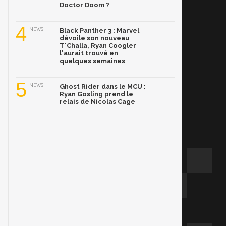
Doctor Doom ?
4
NEWS
Black Panther 3 : Marvel
dévoile son nouveau
T'Challa, Ryan Coogler
l'aurait trouvé en
quelques semaines
5
NEWS
Ghost Rider dans le MCU :
Ryan Gosling prend le
relais de Nicolas Cage