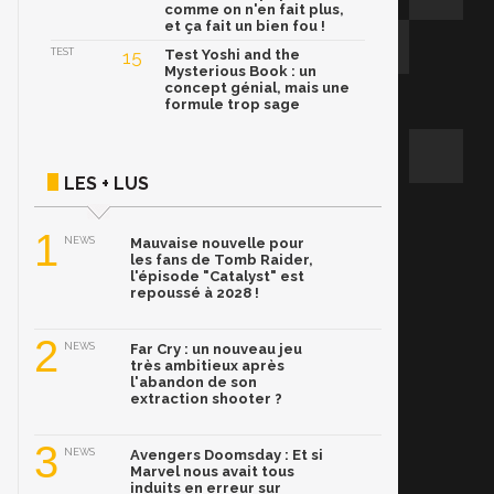
comme on n'en fait plus,
et ça fait un bien fou !
TEST
15
Test Yoshi and the
Mysterious Book : un
concept génial, mais une
formule trop sage
LES + LUS
1
NEWS
Mauvaise nouvelle pour
les fans de Tomb Raider,
l'épisode "Catalyst" est
repoussé à 2028 !
2
NEWS
Far Cry : un nouveau jeu
très ambitieux après
l'abandon de son
extraction shooter ?
3
NEWS
Avengers Doomsday : Et si
Marvel nous avait tous
induits en erreur sur